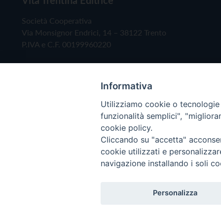
Società Cooperativa
Via Monsignor Endrici, 14 – 38122 Trento
P.IVA e C.F. 00199960220
Informativa
Utilizziamo cookie o tecnologie s
funzionalità semplici", "miglior
cookie policy.
Cliccando su "accetta" acconsent
Copyright © 2019 - Tutti i diritti riservati - Vita
cookie utilizzati e personalizza
navigazione installando i soli co
Privacy Policy
Personalizza