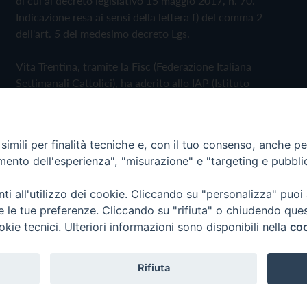
di cui al decreto legislativo 15 maggio 2017, n. 70.
Indicazione resa ai sensi della lettera f) del comma 2
dell'art. 5 del medesimo decreto Lgs.
Vita Trentina, tramite la Fisc (Federazione Italiana
Settimanali Cattolici), ha aderito allo IAP (Istituto
dell'Autodisciplina Pubblicitaria) accettando il Codice di
Autodisciplina della Comunicazione Commerciale
imili per finalità tecniche e, con il tuo consenso, anche per 
Privacy Policy
Cookie Policy
amento dell'esperienza", "misurazione" e "targeting e pubbli
i all'utilizzo dei cookie. Cliccando su "personalizza" puoi
 Trentina Editrice
re le tue preferenze. Cliccando su "rifiuta" o chiudendo que
okie tecnici. Ulteriori informazioni sono disponibili nella
coo
Rifiuta