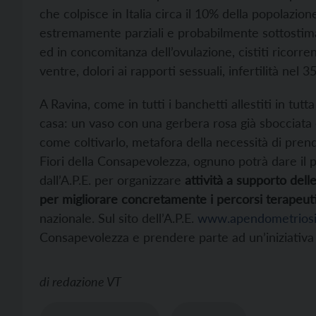
che colpisce in Italia circa il 10% della popolazion
estremamente parziali e probabilmente sottostimati.
ed in concomitanza dell’ovulazione, cistiti ricorren
ventre, dolori ai rapporti sessuali, infertilità nel 3
A Ravina, come in tutti i banchetti allestiti in tutta
casa: un vaso con una gerbera rosa già sbocciata e
come coltivarlo, metafora della necessità di prend
Fiori della Consapevolezza, ognuno potrà dare il pro
dall’A.P.E. per organizzare
attività a supporto del
per migliorare concretamente i percorsi terapeutic
nazionale. Sul sito dell’A.P.E.
www.apendometriosi.
Consapevolezza e prendere parte ad un’iniziativa ch
di
redazione VT