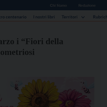
Chi Siamo
Redazione
stro centenario
I nostri libri
Territori
Rubric
zo i “Fiori della
ometriosi