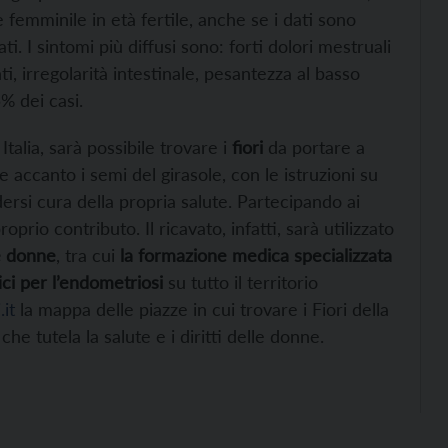
e femminile in età fertile, anche se i dati sono
 I sintomi più diffusi sono: forti dolori mestruali
ti, irregolarità intestinale, pesantezza al basso
5% dei casi.
 Italia, sarà possibile trovare i
fiori
da portare a
 accanto i semi del girasole, con le istruzioni su
ersi cura della propria salute. Partecipando ai
prio contributo. Il ricavato, infatti, sarà utilizzato
le donne
, tra cui
la formazione medica specializzata
i per l’
endometriosi
su tutto il territorio
it
la mappa delle piazze in cui trovare i Fiori della
e tutela la salute e i diritti delle donne.