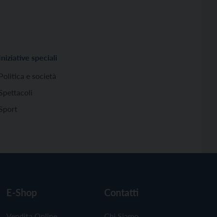
Iniziative speciali
Politica e società
Spettacoli
Sport
E-Shop
Contatti
Vendita Online
Chi Siamo