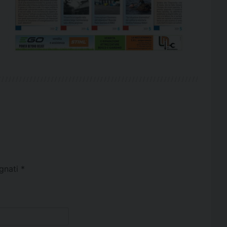
egnati
*