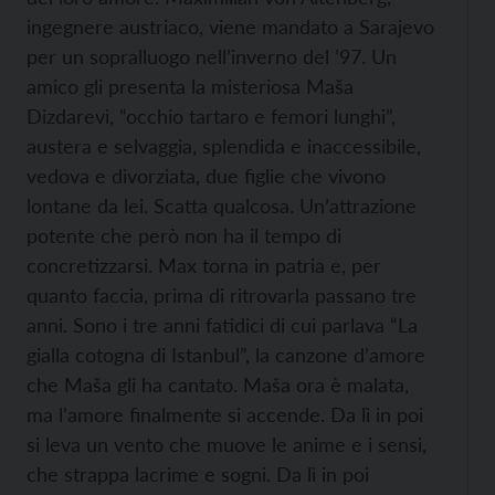
ingegnere austriaco, viene mandato a Sarajevo
per un sopralluogo nell’inverno del ’97. Un
amico gli presenta la misteriosa Maša
Dizdarevi, “occhio tartaro e femori lunghi”,
austera e selvaggia, splendida e inaccessibile,
vedova e divorziata, due figlie che vivono
lontane da lei. Scatta qualcosa. Un’attrazione
potente che però non ha il tempo di
concretizzarsi. Max torna in patria e, per
quanto faccia, prima di ritrovarla passano tre
anni. Sono i tre anni fatidici di cui parlava “La
gialla cotogna di Istanbul”, la canzone d’amore
che Maša gli ha cantato. Maša ora è malata,
ma l’amore finalmente si accende. Da lì in poi
si leva un vento che muove le anime e i sensi,
che strappa lacrime e sogni. Da lì in poi