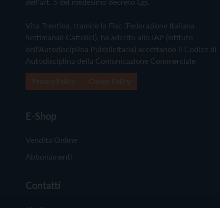
dell'art. 5 del medesimo decreto Lgs.
Vita Trentina, tramite la Fisc (Federazione Italiana
Settimanali Cattolici), ha aderito allo IAP (Istituto
dell'Autodisciplina Pubblicitaria) accettando il Codice di
Autodisciplina della Comunicazione Commerciale
Privacy Policy
Cookie Policy
E-Shop
Vendita Online
Abbonamenti
Contatti
Chi Siamo