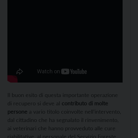
Il buon esito di questa importante operazione
di recupero si deve al
contributo di molte
persone
a vario titolo coinvolte nell’intervento,
dal cittadino che ha segnalato il rinvenimento,
ai veterinari che hanno provveduto alle cure
riabilitative, al personale del Servizio Foreste