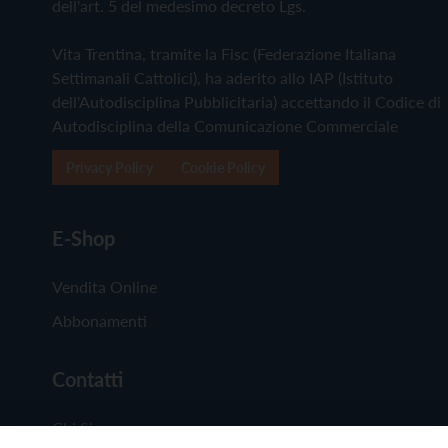
dell'art. 5 del medesimo decreto Lgs.
Vita Trentina, tramite la Fisc (Federazione Italiana
Settimanali Cattolici), ha aderito allo IAP (Istituto
dell'Autodisciplina Pubblicitaria) accettando il Codice di
Autodisciplina della Comunicazione Commerciale
Privacy Policy
Cookie Policy
E-Shop
Vendita Online
Abbonamenti
Contatti
Chi Siamo