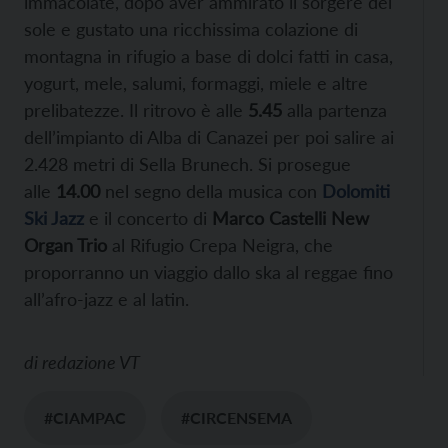
immacolate, dopo aver ammirato il sorgere del
sole e gustato una ricchissima colazione di
montagna in rifugio a base di dolci fatti in casa,
yogurt, mele, salumi, formaggi, miele e altre
prelibatezze. Il ritrovo è alle
5.45
alla partenza
dell’impianto di Alba di Canazei per poi salire ai
2.428 metri di Sella Brunech. Si prosegue
alle
14.00
nel segno della musica con
Dolomiti
Ski Jazz
e il concerto di
Marco Castelli New
Organ Trio
al Rifugio Crepa Neigra, che
proporranno un viaggio dallo ska al reggae fino
all’afro-jazz e al latin.
di
redazione VT
#CIAMPAC
#CIRCENSEMA