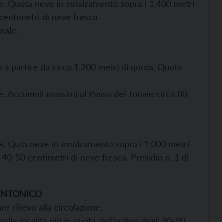
one. Quota neve in innalzamento sopra i 1.400 metri
centimetri di neve fresca.
nale.
o a partire da circa 1.200 metri di quota. Quota
one. Accumuli massimi al Passo del Tonale circa 80
one. Quta neve in innalzamento sopra i 1.000 metri
0-50 centimetri di neve fresca. Presidio n. 1 di
RENTONICO
e rilievo alla circolazione.
lle località più in quota dell’ordine degli 80-90