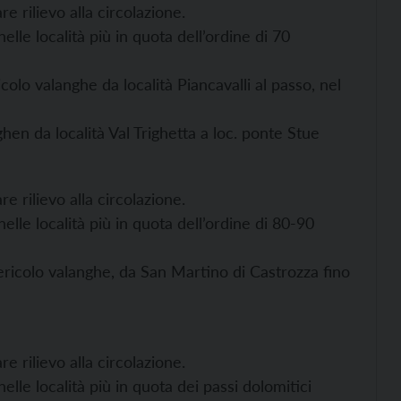
e rilievo alla circolazione.
lle località più in quota dell’ordine di 70
o valanghe da località Piancavalli al passo, nel
n da località Val Trighetta a loc. ponte Stue
e rilievo alla circolazione.
lle località più in quota dell’ordine di 80-90
icolo valanghe, da San Martino di Castrozza fino
e rilievo alla circolazione.
lle località più in quota dei passi dolomitici