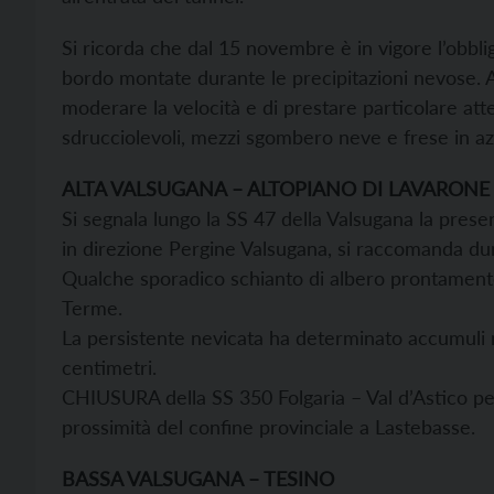
Si ricorda che dal 15 novembre è in vigore l’obbl
bordo montate durante le precipitazioni nevose. A 
moderare la velocità e di prestare particolare atte
sdrucciolevoli, mezzi sgombero neve e frese in azi
ALTA VALSUGANA – ALTOPIANO DI LAVARONE 
Si segnala lungo la SS 47 della Valsugana la presen
in direzione Pergine Valsugana, si raccomanda dunq
Qualche sporadico schianto di albero prontamente 
Terme.
La persistente nevicata ha determinato accumuli ne
centimetri.
CHIUSURA della SS 350 Folgaria – Val d’Astico per l
prossimità del confine provinciale a Lastebasse.
BASSA VALSUGANA – TESINO