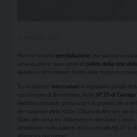
27 Febbraio 2024
Mentre l’estesa
precipitazione
che sta interessand
proseguono le operazioni di
pulizia della rete della
aiutato in determinate tratte dalle imprese private
Tra le diverse
interruzioni
si segnalano quelle del
nel comune di Brentonico, della
SP 25 di Garniga
viabilità comunale posta sopra la provinciale e del
alle caserme delle Viote. Chiusa inoltre per peri
Viote per circa tre chilometri in direzione Lagolo. 
all’imbocco nella galleria dei Crozi sulla SS 47 in
all’entrata del tunnel.