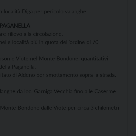
località Diga per pericolo valanghe.
 PAGANELLA
e rilievo alla circolazione.
lle località più in quota dell’ordine di 70
 Vason e Viote nel Monte Bondone, quantitativi
della Paganella.
tato di Aldeno per smottamento sopra la strada.
anghe da loc. Garniga Vecchia fino alle Caserme
Monte Bondone dalle Viote per circa 3 chilometri