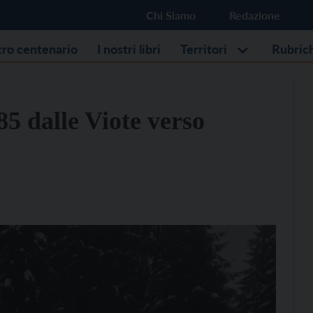
Chi Siamo
Redazione
stro centenario
I nostri libri
Territori
Rubric
85 dalle Viote verso