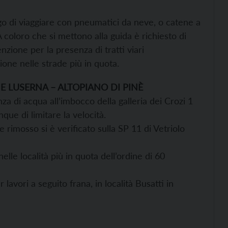
igo di viaggiare con pneumatici da neve, o catene a
coloro che si mettono alla guida è richiesto di
nzione per la presenza di tratti viari
one nelle strade più in quota.
E LUSERNA – ALTOPIANO DI PINÈ
za di acqua all’imbocco della galleria dei Crozi 1
ue di limitare la velocità.
rimosso si è verificato sulla SP 11 di Vetriolo
lle località più in quota dell’ordine di 60
avori a seguito frana, in località Busatti in