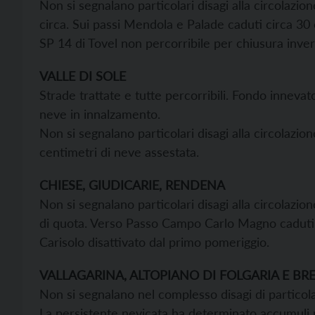
Non si segnalano particolari disagi alla circolazi
circa. Sui passi Mendola e Palade caduti circa 30 
SP 14 di Tovel non percorribile per chiusura inver
VALLE DI SOLE
Strade trattate e tutte percorribili. Fondo innevat
neve in innalzamento.
Non si segnalano particolari disagi alla circolazi
centimetri di neve assestata.
CHIESE, GIUDICARIE, RENDENA
Non si segnalano particolari disagi alla circolazi
di quota. Verso Passo Campo Carlo Magno caduti 4
Carisolo disattivato dal primo pomeriggio.
VALLAGARINA, ALTOPIANO DI FOLGARIA E B
Non si segnalano nel complesso disagi di particolar
La persistente nevicata ha determinato accumuli ne