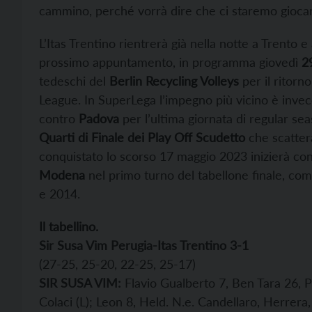
cammino, perché vorrà dire che ci staremo gioca
L’Itas Trentino rientrerà già nella notte a Trento e
prossimo appuntamento, in programma giovedì
29
tedeschi del
Berlin Recycling Volleys
per il ritorn
League. In SuperLega l’impegno più vicino è invec
contro
Padova
per l’ultima giornata di regular sea
Quarti di Finale dei Play Off Scudetto
che scattera
conquistato lo scorso 17 maggio 2023 inizierà con
Modena
nel primo turno del tabellone finale, co
e 2014.
Il tabellino.
Sir Susa Vim Perugia-Itas Trentino 3-1
(27-25, 25-20, 22-25, 25-17)
SIR SUSA VIM:
Flavio Gualberto 7, Ben Tara 26, P
Colaci (L); Leon 8, Held. N.e. Candellaro, Herrera, 