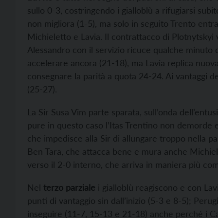
sullo 0-3, costringendo i gialloblù a rifugiarsi subi
non migliora (1-5), ma solo in seguito Trento entra 
Michieletto e Lavia. Il contrattacco di Plotnytskyi
Alessandro con il servizio ricuce qualche minuto d
accelerare ancora (21-18), ma Lavia replica nuova
consegnare la parità a quota 24-24. Ai vantaggi dec
(25-27).
La Sir Susa Vim parte sparata, sull’onda dell’entu
pure in questo caso l’Itas Trentino non demorde e 
che impedisce alla Sir di allungare troppo nella pa
Ben Tara, che attacca bene e mura anche Michielet
verso il 2-0 interno, che arriva in maniera più co
Nel
terzo parziale
i gialloblù reagiscono e con La
punti di vantaggio sin dall’inizio (5-3 e 8-5); Peru
inseguire (11-7, 15-13 e 21-18) anche perché i Ca