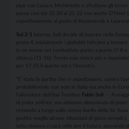
pipe con Lavia e Michieletto e sfruttano gli errori u
passa così dal 22-20 al 25-22 con anche D’Heer 
rispettivamente al posto di Kozamernik e Lauren
Sul 2-1
interno, Soli decide di inserire nella form
posto 4; inizialmente i gialloblù faticano a trovare 
in un nuovo set combattuto punto a punto (7-8 e 1
attacco (11-16); Trento non riesce più a risponde
per 17-25 il quarto set e l’incontro.
“E’ stata la partita che ci aspettavamo, contro l’a
probabilmente non solo in Italia ma anche in Eu
l’allenatore dell’Itas Trentino
Fabio Soli
– . A magg
di poter soffrire, ma abbiamo dimostrato di pote
restando a lungo sullo stesso livello della Sir Su
gestire meglio alcune situazioni di gioco semplic
fatto stasera ci sarà utile per il futuro, sperando