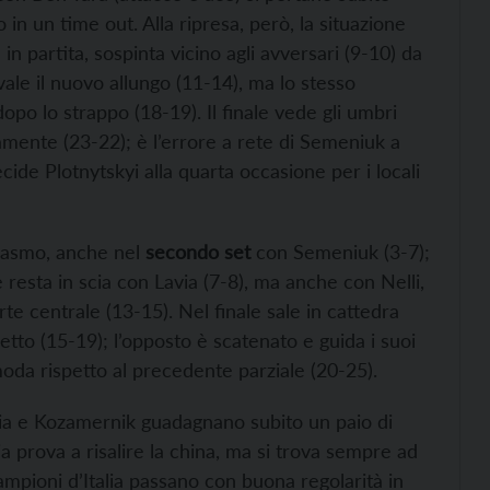
to in un time out. Alla ripresa, però, la situazione
in partita, sospinta vicino agli avversari (9-10) da
 vale il nuovo allungo (11-14), ma lo stesso
opo lo strappo (18-19). Il finale vede gli umbri
mente (23-22); è l’errore a rete di Semeniuk a
ide Plotnytskyi alla quarta occasione per i locali
siasmo, anche nel
secondo set
con Semeniuk (3-7);
resta in scia con Lavia (7-8), ma anche con Nelli,
rte centrale (13-15). Nel finale sale in cattedra
to (15-19); l’opposto è scatenato e guida i suoi
moda rispetto al precedente parziale (20-25).
via e Kozamernik guadagnano subito un paio di
gia prova a risalire la china, ma si trova sempre ad
mpioni d’Italia passano con buona regolarità in