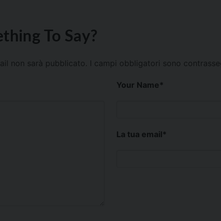
thing To Say?
mail non sarà pubblicato.
I campi obbligatori sono contrass
Your Name
*
La tua email
*