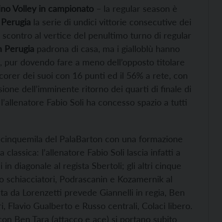
ino Volley in campionato
– la regular season è
a
Perugia
la serie di undici vittorie consecutive dei
 scontro al vertice del penultimo turno di regular
m Perugia
padrona di casa, ma i gialloblù hanno
, pur dovendo fare a meno dell’opposto titolare
corer dei suoi con 16 punti ed il 56% a rete, con
ione dell’imminente ritorno dei quarti di finale di
’allenatore Fabio Soli ha concesso spazio a tutti
ai cinquemila del PalaBarton con una formazione
classica: l’allenatore Fabio Soli lascia infatti a
in diagonale al regista Sbertoli; gli altri cinque
tto schiacciatori, Podrascanin e Kozamernik al
ta da Lorenzetti prevede Giannelli in regia, Ben
, Flavio Gualberto e Russo centrali, Colaci libero.
con Ben Tara (attacco e ace) si portano subito