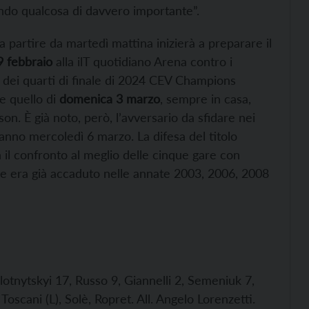
ndo qualcosa di davvero importante”.
 a partire da martedì mattina inizierà a preparare il
 febbraio
alla ilT quotidiano Arena contro i
o dei quarti di finale di 2024 CEV Champions
e quello di
domenica 3 marzo
, sempre in casa,
son. È già noto, però, l’avversario da sfidare nei
nno mercoledì 6 marzo. La difesa del titolo
 il confronto al meglio delle cinque gare con
me era già accaduto nelle annate 2003, 2006, 2008
lotnytskyi 17, Russo 9, Giannelli 2, Semeniuk 7,
Toscani (L), Solè, Ropret. All. Angelo Lorenzetti.