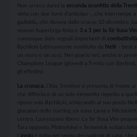
Non arreca danni la
seconda sconfitta della Trent
vinta con due turni d’anticipo -, che interrompe 
gialloblù, che durava dallo scorso 10 dicembre. Lo
season SuperLega finisce
3 a 1 per la Sir Susa Vi
comunque dato segnali importanti di
combattività
Rychlicki (ottimamente sostituito da
Nelli
– best s
un muro e un ace). Nel quarto set, anche in previs
Champions League (giovedì a Trento con Berlino), l
gli effettivi.
La cronaca.
L’Itas Trentino si presenta di fronte 
che differisce di un solo elemento rispetto a quella 
riposo solo Rychlicki, schierando al suo posto Nelli 
giocatori dello starting six sono Lavia e Michiele
centro, Laurenzano libero. La Sir Susa Vim propos
Tara opposto, Plotnytskyi e Semeniuk schiacciatori
L’
avvio
è tutto nel segno dei padroni di casa, che 