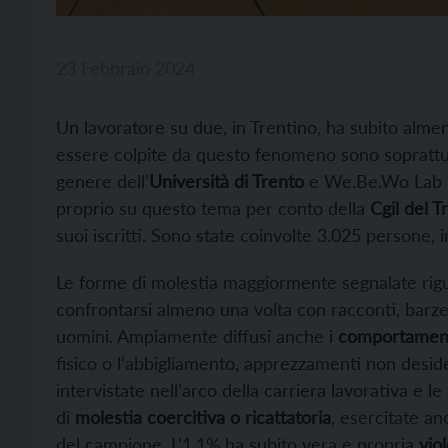
23 Febbraio 2024
Un lavoratore su due, in Trentino, ha subito alm
essere colpite da questo fenomeno sono soprattu
genere dell’
Università di Trento
e We.Be.Wo Lab ha
proprio su questo tema per conto della
Cgil del T
suoi iscritti. Sono state coinvolte 3.025 persone,
Le forme di molestia maggiormente segnalate rig
confrontarsi almeno una volta con racconti, barze
uomini. Ampiamente diffusi anche i
comportamenti
fisico o l’abbigliamento, apprezzamenti non desid
intervistate nell’arco della carriera lavorativa e l
di
molestia coercitiva o ricattatoria
, esercitate an
del campione. L’1,1% ha subito vera e propria
vio