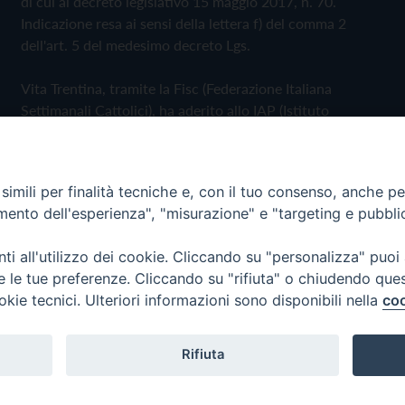
di cui al decreto legislativo 15 maggio 2017, n. 70.
Indicazione resa ai sensi della lettera f) del comma 2
dell'art. 5 del medesimo decreto Lgs.
Vita Trentina, tramite la Fisc (Federazione Italiana
Settimanali Cattolici), ha aderito allo IAP (Istituto
dell'Autodisciplina Pubblicitaria) accettando il Codice di
Autodisciplina della Comunicazione Commerciale
imili per finalità tecniche e, con il tuo consenso, anche per 
Privacy Policy
Cookie Policy
amento dell'esperienza", "misurazione" e "targeting e pubbli
i all'utilizzo dei cookie. Cliccando su "personalizza" puoi
 Trentina Editrice
re le tue preferenze. Cliccando su "rifiuta" o chiudendo que
okie tecnici. Ulteriori informazioni sono disponibili nella
coo
Rifiuta