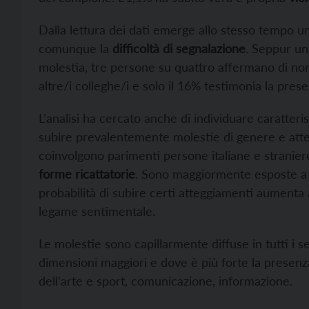
Dalla lettura dei dati emerge allo stesso tempo u
comunque la
difficoltà di segnalazione
. Seppur un
molestia, tre persone su quattro affermano di no
altre/i colleghe/i e solo il 16% testimonia la pres
L’analisi ha cercato anche di individuare caratteri
subire prevalentemente molestie di genere e atten
coinvolgono parimenti persone italiane e stranie
forme ricattatorie
. Sono maggiormente esposte a
probabilità di subire certi atteggiamenti aumenta a
legame sentimentale.
Le molestie sono capillarmente diffuse in tutti i se
dimensioni maggiori e dove è più forte la presenza 
dell’arte e sport, comunicazione, informazione.