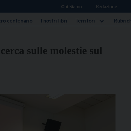
Chi Siamo
Redazione
stro centenario
I nostri libri
Territori
Rubric
cerca sulle molestie sul