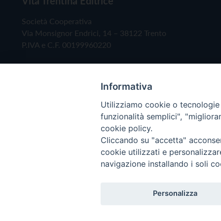
Vita Trentina Editrice
Società Cooperativa
Via Monsignor Endrici, 14 – 38122 Trento
P.IVA e C.F. 00199960220
Informativa
Utilizziamo cookie o tecnologie s
funzionalità semplici", "miglior
cookie policy.
Cliccando su "accetta" acconsent
Copyright © 2019 - Tutti i diritti riservati - Vita
cookie utilizzati e personalizza
navigazione installando i soli co
Privacy Policy
Personalizza