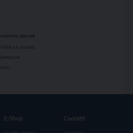
Iniziative speciali
Politica e società
Spettacoli
Sport
E-Shop
Contatti
Vendita Online
Chi Siamo