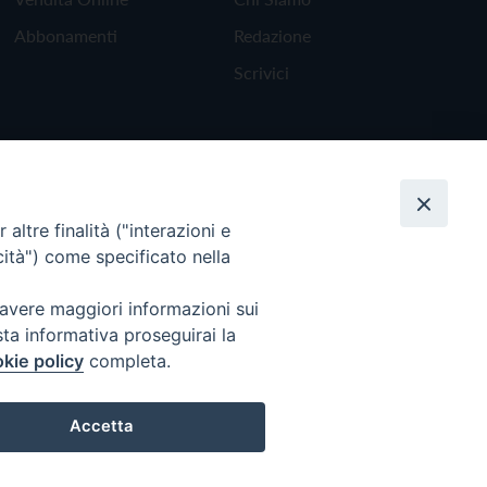
Abbonamenti
Redazione
Scrivici
altre finalità ("interazioni e
cità") come specificato nella
 avere maggiori informazioni sui
sta informativa proseguirai la
kie policy
completa.
Torna all'inizio
Accetta
Preferenze Cookie