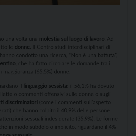
eno una volta una
molestia sul luogo di lavoro
. Ad
tto le
donne
. Il Centro studi interdisciplinari di
nno condotto una ricerca, “Non è una battuta”,
rentino
, che ha fatto circolare le domande tra i
 in maggioranza (65,5%) donne.
uardano il
linguaggio sessista
: il 56,1% ha dovuto
llette o commenti offensivi sulle donne o sugli
 discriminatori
(come i commenti sull’aspetto
erati) che hanno colpito il 40,9% delle persone
e attenzioni sessuali indesiderate (35,9%). Le forme
che in modo subdolo o implicito, riguardano il 4%
lenza sessuale
.