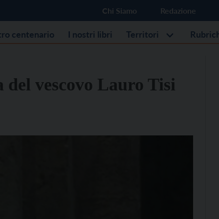
Chi Siamo
Redazione
stro centenario
I nostri libri
Territori
Rubric
 del vescovo Lauro Tisi