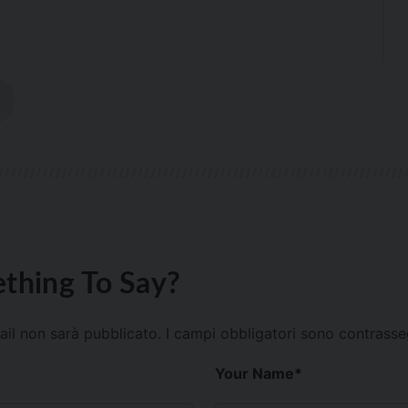
thing To Say?
mail non sarà pubblicato.
I campi obbligatori sono contrass
Your Name
*