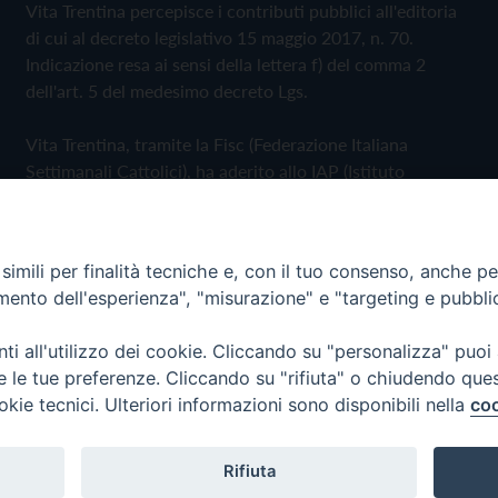
Vita Trentina percepisce i contributi pubblici all'editoria
di cui al decreto legislativo 15 maggio 2017, n. 70.
Indicazione resa ai sensi della lettera f) del comma 2
dell'art. 5 del medesimo decreto Lgs.
Vita Trentina, tramite la Fisc (Federazione Italiana
Settimanali Cattolici), ha aderito allo IAP (Istituto
dell'Autodisciplina Pubblicitaria) accettando il Codice di
Autodisciplina della Comunicazione Commerciale
imili per finalità tecniche e, con il tuo consenso, anche per 
Privacy Policy
Cookie Policy
amento dell'esperienza", "misurazione" e "targeting e pubbli
i all'utilizzo dei cookie. Cliccando su "personalizza" puoi
 Trentina Editrice
re le tue preferenze. Cliccando su "rifiuta" o chiudendo que
okie tecnici. Ulteriori informazioni sono disponibili nella
coo
Rifiuta