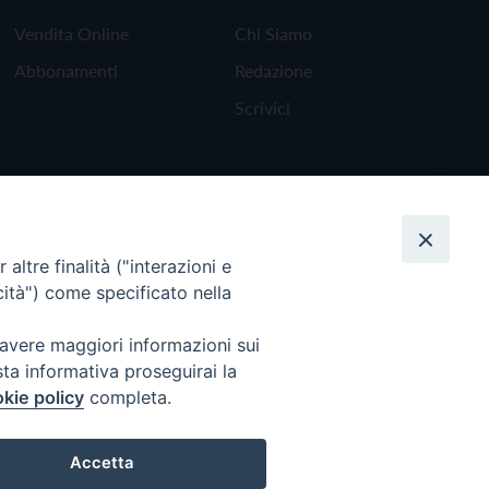
Vendita Online
Chi Siamo
Abbonamenti
Redazione
Scrivici
altre finalità ("interazioni e
cità") come specificato nella
 avere maggiori informazioni sui
sta informativa proseguirai la
kie policy
completa.
Torna all'inizio
Accetta