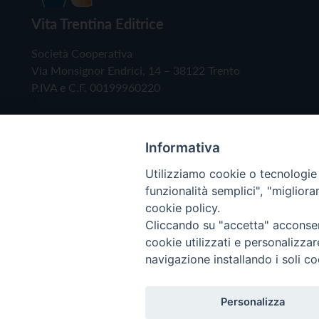
Vita Trentina Editrice
Società Cooperativa
Via Monsignor Endrici, 14 – 38122 Trento
P.IVA e C.F. 00199960220
Informativa
Utilizziamo cookie o tecnologie s
funzionalità semplici", "miglior
cookie policy.
Cliccando su "accetta" acconsent
Copyright © 2019 - Tutti i diritti riservati - Vita
cookie utilizzati e personalizza
navigazione installando i soli co
Privacy Policy
Personalizza