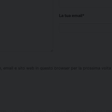
La tua email
*
e, email e sito web in questo browser per la prossima vol