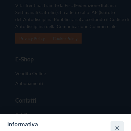
Vita Trentina, tramite la Fisc (Federazione Italiana
Settimanali Cattolici), ha aderito allo IAP (Istituto
dell'Autodisciplina Pubblicitaria) accettando il Codice di
Autodisciplina della Comunicazione Commerciale
Privacy Policy
Cookie Policy
E-Shop
Vendita Online
Abbonamenti
Contatti
Chi Siamo
Informativa
Redazione