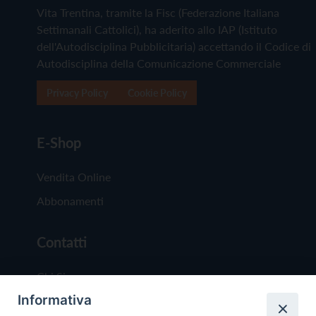
Vita Trentina, tramite la Fisc (Federazione Italiana
Settimanali Cattolici), ha aderito allo IAP (Istituto
dell'Autodisciplina Pubblicitaria) accettando il Codice di
Autodisciplina della Comunicazione Commerciale
Privacy Policy
Cookie Policy
E-Shop
Vendita Online
Abbonamenti
Contatti
Chi Siamo
Informativa
Redazione