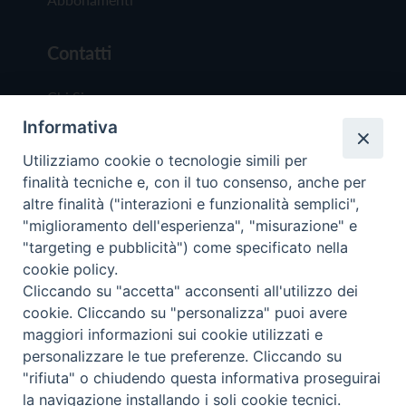
Contatti
Chi Siamo
Informativa
Redazione
Scrivici
Utilizziamo cookie o tecnologie simili per
finalità tecniche e, con il tuo consenso, anche per
altre finalità ("interazioni e funzionalità semplici",
"miglioramento dell'esperienza", "misurazione" e
"targeting e pubblicità") come specificato nella
cookie policy.
Copyright © 2019 - Tutti i diritti riservati - Vit
Cliccando su "accetta" acconsenti all'utilizzo dei
Trentina Editrice
cookie. Cliccando su "personalizza" puoi avere
maggiori informazioni sui cookie utilizzati e
Privacy Policy
personalizzare le tue preferenze. Cliccando su
Torna all'inizi
"rifiuta" o chiudendo questa informativa proseguirai
la navigazione installando i soli cookie tecnici.