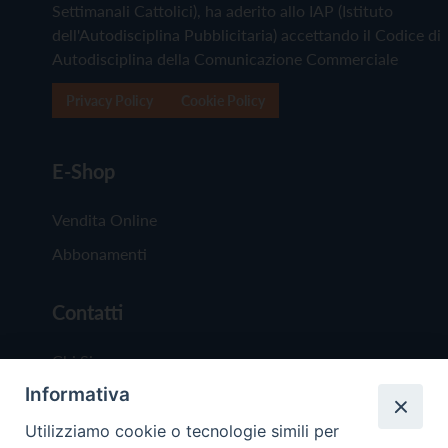
Settimanali Cattolici), ha aderito allo IAP (Istituto
dell'Autodisciplina Pubblicitaria) accettando il Codice di
Autodisciplina della Comunicazione Commerciale
Privacy Policy
Cookie Policy
E-Shop
Vendita Online
Abbonamenti
Contatti
Chi Siamo
Informativa
Redazione
Scrivici
Utilizziamo cookie o tecnologie simili per