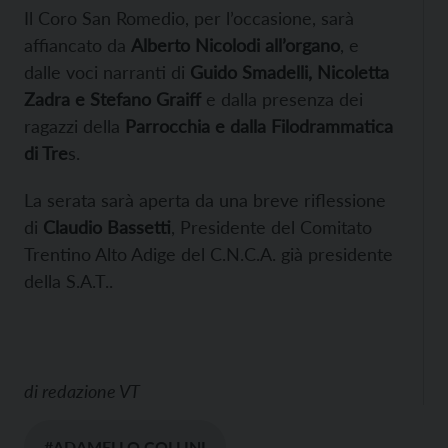
Il Coro San Romedio, per l’occasione, sarà
affiancato da
Alberto Nicolodi all’organo
, e
dalle voci narranti di
Guido Smadelli, Nicoletta
Zadra e Stefano Graiff
e dalla presenza dei
ragazzi della
Parrocchia e dalla Filodrammatica
di Tre
s.
La serata sarà aperta da una breve riflessione
di
Claudio Bassetti
, Presidente del Comitato
Trentino Alto Adige del C.N.C.A. già presidente
della S.A.T..
di
redazione VT
#ADAMELLO COLLINI