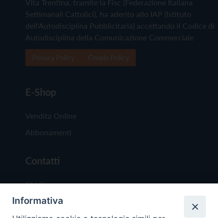
Vita Trentina, tramite la Fisc (Federazione Italiana
Settimanali Cattolici), ha aderito allo IAP (Istituto
dell'Autodisciplina Pubblicitaria) accettando il Codice di
Autodisciplina della Comunicazione Commerciale
Privacy Policy
Cookie Policy
E-Shop
Vendita Online
Abbonamenti
Contatti
Chi Siamo
Informativa
Redazione
Scrivici