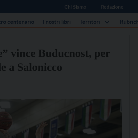
Chi Siamo
Redazione
stro centenario
I nostri libri
Territori
Rubric
” vince Buducnost, per
de a Salonicco