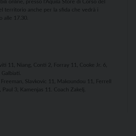
nibili online, presso l’Aquila Store di Corso del
l territorio anche per la sfida che vedrà i
 alle 17.30.
iti 11, Niang, Conti 2, Forray 11, Cooke Jr. 6,
Galbiati.
, Freeman, Slavkovic 11, Makoundou 11, Ferrell
, Paul 3, Kamenjas 11. Coach Zakelj.