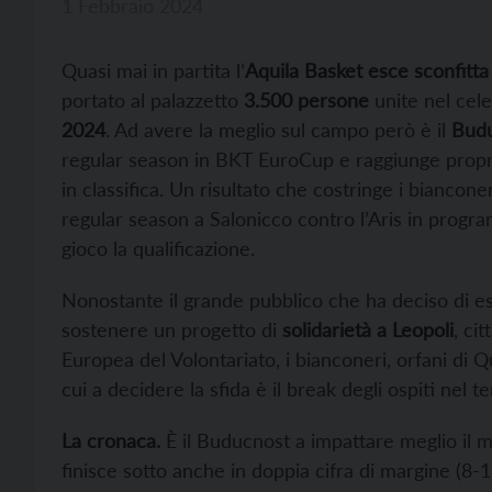
1 Febbraio 2024
Quasi mai in partita l’
Aquila Basket esce sconfitta
portato al palazzetto
3.500 persone
unite nel cel
2024
. Ad avere la meglio sul campo però è il
Bud
regular season in BKT EuroCup e raggiunge proprio
in classifica. Un risultato che costringe i bianconeri
regular season a Salonicco contro l’Aris in prog
gioco la qualificazione.
Nonostante il grande pubblico che ha deciso di es
sostenere un progetto di
solidarietà a Leopoli
, ci
Europea del Volontariato, i bianconeri, orfani di Q
cui a decidere la sfida è il break degli ospiti nel t
La cronaca.
È il Buducnost a impattare meglio il ma
finisce sotto anche in doppia cifra di margine (8-