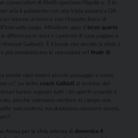
due consecutive di Alviti) riportano l’Aquila a -1 in
per aria il palazzetto con una tripla pazzesca (34-
aci intorno al ferro e con l’impatto fisico di
’intervallo lungo. Mihailovic apre il
terzo quarto
 la differenza in area e i padroni di casa pagano a
 timeout Galbiati). È il break che decide la sfida: i
 e poi amministrano le operazioni nel
finale di
t ha punito ogni nostro piccolo passaggio a vuoto
ttacco”, ha detto
coach Galbiati
al termine del
ersari hanno segnato tutti i tiri aperti creando il
eccato, perché volevamo mettere in campo una
nutile nascondersi, ma dobbiamo rimanere sereni,
rci”.
no Arena per la sfida interna di
domenica 4