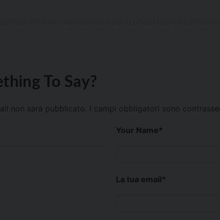
thing To Say?
mail non sarà pubblicato.
I campi obbligatori sono contrass
Your Name
*
La tua email
*