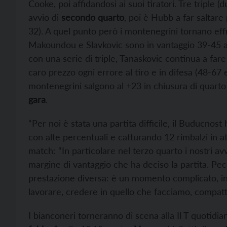
Cooke, poi affidandosi ai suoi tiratori. Tre triple (
avvio di
secondo quarto
, poi è Hubb a far saltare 
32). A quel punto però i montenegrini tornano effic
Makoundou e Slavkovic sono in vantaggio 39-45 all
con una serie di triple, Tanaskovic continua a fare
caro prezzo ogni errore al tiro e in difesa (48-67 e
montenegrini salgono al +23 in chiusura di quarto
gara
.
“Per noi è stata una partita difficile, il Buducnos
con alte percentuali e catturando 12 rimbalzi in a
match: “In particolare nel terzo quarto i nostri avv
margine di vantaggio che ha deciso la partita. P
prestazione diversa: è un momento complicato, i
lavorare, credere in quello che facciamo, compatta
I bianconeri torneranno di scena alla Il T quotidia