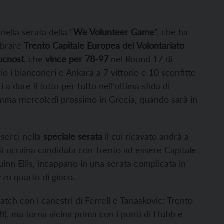
nella serata della “
We Volunteer Game
”, che ha
ebrare
Trento Capitale Europea del Volontariato
ucnost
, che
vince per 78-97
nel Round 17 di
 i bianconeri e Ankara a 7 vittorie e 10 sconfitte
 a dare il tutto per tutto nell’ultima sfida di
ramma mercoledì prossimo in Grecia, quando sarà in
serci nella
speciale serata
il cui ricavato andrà a
ttà ucraina candidata con Trento ad essere Capitale
uinn Ellis, incappano in una serata complicata in
erzo quarto di gioco.
tch con i canestri di Ferrell e Tanaskovic: Trento
18), ma torna vicina prima con i punti di Hubb e