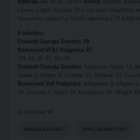
febbraio
alle 18.15 contro
Varese
; biglietti dispo
Lavoro e della Scienza 20 e nei punti Vivaticket de
bianconeri opposti a Treviso domenica 11 febbraio
Il tabellino.
Dolomiti Energia Trentino 78
Buducnost VOLI Podgorica 97
(14-22, 39-45; 56-79)
Dolomiti Energia Trentino
: Stephens, Hubb 11, Alv
Udom 5, Biligha 8, Grazulis 11, Baldwin 13. Coach 
Buducnost Voli Podgorica
: Mihailovic 9, Magee 6
14, Grbovic 3, Jones 19, Tanaskovic 19, Wright 10
di
redazione VT
#AQUILA BASKET
#PALLACANESTRO