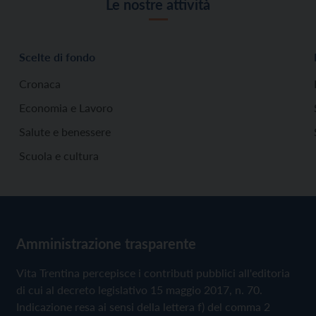
Le nostre attività
Scelte di fondo
Cronaca
Economia e Lavoro
Salute e benessere
Scuola e cultura
Amministrazione trasparente
Vita Trentina percepisce i contributi pubblici all'editoria
di cui al decreto legislativo 15 maggio 2017, n. 70.
Indicazione resa ai sensi della lettera f) del comma 2