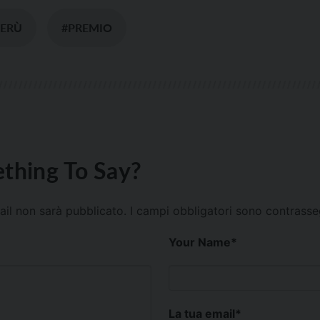
PERÙ
#PREMIO
thing To Say?
mail non sarà pubblicato.
I campi obbligatori sono contrass
Your Name
*
La tua email
*