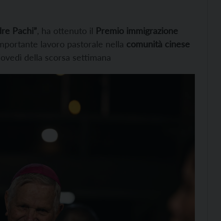
dre Pachi”
, ha ottenuto il
Premio immigrazione
importante lavoro pastorale nella
comunità cinese
giovedì della scorsa settimana