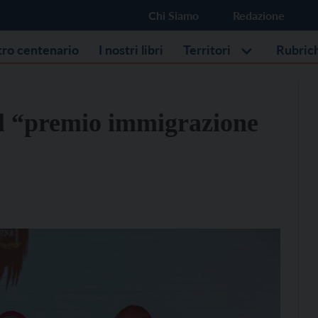
Chi Siamo
Redazione
stro centenario
I nostri libri
Territori
Rubric
il “premio immigrazione