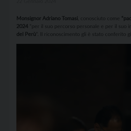
22 Gennaio 2024
Monsignor Adriano Tomasi
, conosciuto come
“pa
2024
“per il suo percorso personale e per il suo 
del Perù
“. Il riconoscimento gli è stato conferito 