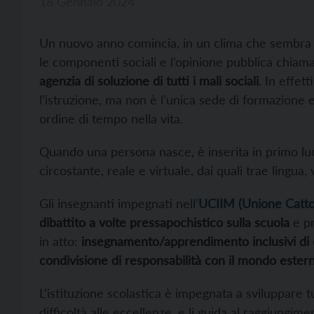
18 Gennaio 2024
Un nuovo anno comincia, in un clima che sembra l
le componenti sociali e l’opinione pubblica chia
agenzia di soluzione di tutti i mali sociali
. In effett
l’istruzione, ma non è l’unica sede di formazione 
ordine di tempo nella vita.
Quando una persona nasce, è inserita in primo lu
circostante, reale e virtuale, dai quali trae lingua, v
Gli insegnanti impegnati nell’
UCIIM (Unione Cattol
dibattito a volte pressapochistico sulla scuola
e p
in atto:
insegnamento/apprendimento inclusivi di q
condivisione di responsabilità con il mondo estern
L’istituzione scolastica è impegnata a sviluppare tut
difficoltà alle eccellenze, e li guida al raggiungime