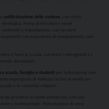
na
politicizzazione delle contese
, con rischi
 ideologica. Prima di introdurre nuovi
e contenuti e impostazione, con un serio
 competenti con esperienza di insegnamento, non
ntro e fuori la scuola, compresi i videogiochi e i
lmente devastanti.
ra scuola, famiglia e studenti
per l’educazione non
ndo impregnato di violenza rischia di vanificare
 scuola e le comunità religiose.
 sono da prendere in modo ponderato, con una
anee e frammentate; l’introduzione di corsi