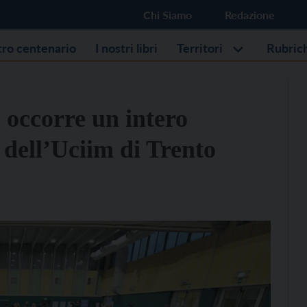
Chi Siamo
Redazione
stro centenario
I nostri libri
Territori
Rubric
 occorre un intero
e dell’Uciim di Trento