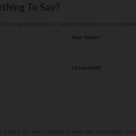
thing To Say?
mail non sarà pubblicato.
I campi obbligatori sono contrass
Your Name
*
La tua email
*
e, email e sito web in questo browser per la prossima vol