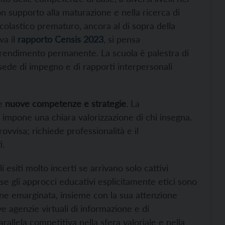
on supporto alla maturazione e nella ricerca di
olastico prematuro, ancora al di sopra della
va il
rapporto Censis 2023
, si pensa
pprendimento permanente. La scuola è palestra di
 sede di impegno e di rapporti interpersonali
re
nuove competenze e strategie
. La
impone una chiara valorizzazione di chi insegna.
vvisa; richiede professionalità e il
i.
i esiti molto incerti se arrivano solo cattivi
se gli approcci educativi esplicitamente etici sono
ene emarginata, insieme con la sua attenzione
e agenzie virtuali di informazione e di
rallela competitiva nella sfera valoriale e nella