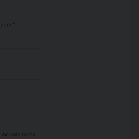
egnati
*
ta che commento.