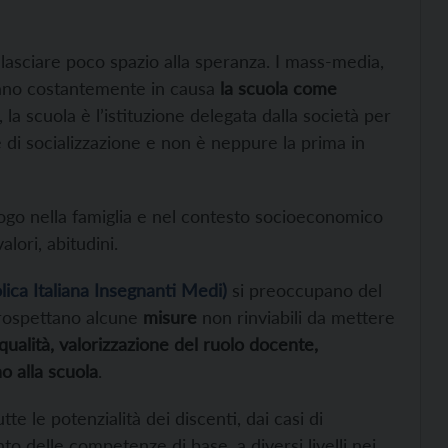
asciare poco spazio alla speranza. I mass-media,
mano costantemente in causa
la scuola come
i, la scuola è l’istituzione delegata dalla società per
e di socializzazione e non è neppure la prima in
ogo nella famiglia e nel contesto socioeconomico
alori, abitudini.
ica Italiana Insegnanti Medi)
si preoccupano del
rospettano alcune
misure
non rinviabili da mettere
ualità, valorizzazione del ruolo docente,
o alla scuola
.
te le potenzialità dei discenti, dai casi di
nto delle competenze di base, a diversi livelli nei