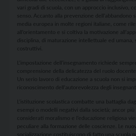
vari gradi di scuola, con un approccio inclusivo, c
senso. Accanto alla prevenzione dell’abbandono sc
media europea in molte regioni italiane, come rile
all’orientamento e si coltiva la motivazione all’a
disciplina, di maturazione intellettuale ed umana,
costruttivi.
L’impostazione dell’insegnamento richiede semp
comprensione della delicatezza del ruolo docente 
Un serio lavoro di educazione a scuola non si impro
riconoscimento dell’autorevolezza degli insegnant
L’istituzione scolastica combatte una battaglia dagl
esempi o modelli negativi dalla società; ancor più 
considerati moralismo e l’educazione religiosa vi
peculiare alla formazione delle coscienze. Le nuov
socializzazione costituiscono di fatto una scuola pa