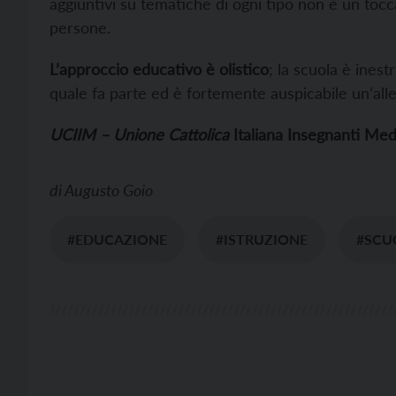
aggiuntivi su tematiche di ogni tipo non è un to
persone.
L’approccio educativo è olistico
; la scuola è inest
quale fa parte ed è fortemente auspicabile un’allea
UCIIM – Unione Cattolica
Italiana Insegnanti Med
di
Augusto Goio
#EDUCAZIONE
#ISTRUZIONE
#SCU