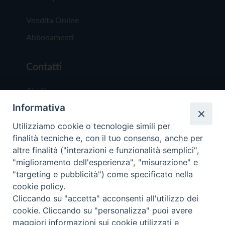
Vendita Online
Abbonamenti
Contatti
Chi Siamo
Informativa
Redazione
Scrivici
Utilizziamo cookie o tecnologie simili per
finalità tecniche e, con il tuo consenso, anche per
altre finalità ("interazioni e funzionalità semplici",
"miglioramento dell'esperienza", "misurazione" e
"targeting e pubblicità") come specificato nella
cookie policy.
Copyright © 2019 - Tutti i diritti riservati - Vit
Cliccando su "accetta" acconsenti all'utilizzo dei
Trentina Editrice
cookie. Cliccando su "personalizza" puoi avere
maggiori informazioni sui cookie utilizzati e