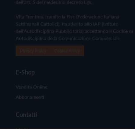
dell'art. 5 del medesimo decreto Lgs.
Vita Trentina, tramite la Fisc (Federazione Italiana
Settimanali Cattolici), ha aderito allo IAP (Istituto
dell'Autodisciplina Pubblicitaria) accettando il Codice di
Autodisciplina della Comunicazione Commerciale
Privacy Policy
Cookie Policy
E-Shop
Vendita Online
Abbonamenti
Contatti
Chi Siamo