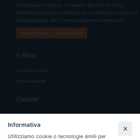
Settimanali Cattolici), ha aderito allo IAP (Istituto
dell'Autodisciplina Pubblicitaria) accettando il Codice di
Autodisciplina della Comunicazione Commerciale
Privacy Policy
Cookie Policy
E-Shop
Vendita Online
Abbonamenti
Contatti
Chi Siamo
Informativa
Redazione
Scrivici
Utilizziamo cookie o tecnologie simili per