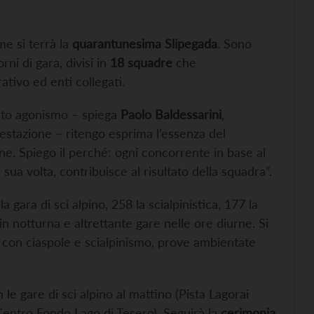
e si terrà la
quarantunesima Slipegada
. Sono
ni di gara, divisi in
18 squadre
che
ativo ed enti collegati.
usto agonismo – spiega
Paolo Baldessarini
,
estazione – ritengo esprima l’essenza del
e. Spiego il perché: ogni concorrente in base al
sua volta, contribuisce al risultato della squadra”.
 gara di sci alpino, 258 la scialpinistica, 177 la
 notturna e altrettante gare nelle ore diurne. Si
 con ciaspole e scialpinismo, prove ambientate
le gare di sci alpino al mattino (Pista Lagorai
(Centro Fondo Lago di Tesero). Seguirà la
cerimonia