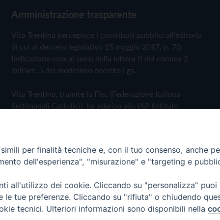
Amministrazione trasparente
Vita Trentina percepisce i contributi pubblici all'editoria
di cui al decreto legislativo 15 maggio 2017, n. 70.
Indicazione resa ai sensi della lettera f) del comma 2
dell'art. 5 del medesimo decreto Lgs.
Vita Trentina, tramite la Fisc (Federazione Italiana
Settimanali Cattolici), ha aderito allo IAP (Istituto
dell'Autodisciplina Pubblicitaria) accettando il Codice di
Autodisciplina della Comunicazione Commerciale
imili per finalità tecniche e, con il tuo consenso, anche per 
Privacy Policy
Cookie Policy
amento dell'esperienza", "misurazione" e "targeting e pubbli
i all'utilizzo dei cookie. Cliccando su "personalizza" puoi
 Trentina Editrice
re le tue preferenze. Cliccando su "rifiuta" o chiudendo que
okie tecnici. Ulteriori informazioni sono disponibili nella
coo