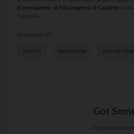
di premiazione al Palacongressi di Cavalese
e atto
Slipegada.
di
redazione VT
#ATLETI
#SLIPEGADA
#VAL DI FIE
Got Some
Il tuo indirizzo e