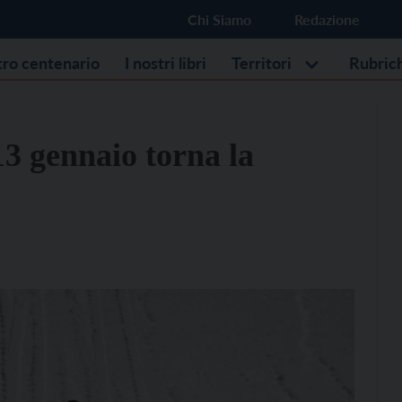
Chi Siamo
Redazione
stro centenario
I nostri libri
Territori
Rubric
13 gennaio torna la