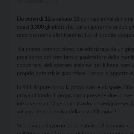
10 Gennaio 2024
Da venerdì 12 a sabato 13
gennaio in Val di Fiemm
quasi
1.300 gli atleti
che parteciperanno ai due gior
rappresentano altrettanti istituti di credito cooper
“La nostra competizione, caratterizzata da un gi
presidente del comitato organizzatore della manif
cooperare, dell’operare insieme per il bene comun
proprio potenziale garantisce il proprio apporto e, 
In 911 disputeranno la prova con le ciaspole, 586 la
prova di fondo. Il programma prevede due prove in
inizia venerdì 12 gennaio (tardo pomeriggio–sera)
sulla parte conclusiva della pista Olimpia 3.
Si prosegue il giorno dopo, sabato 13 gennaio, con 
dell’Alpe Cermis) e di sci di fondo al pomeriggio 