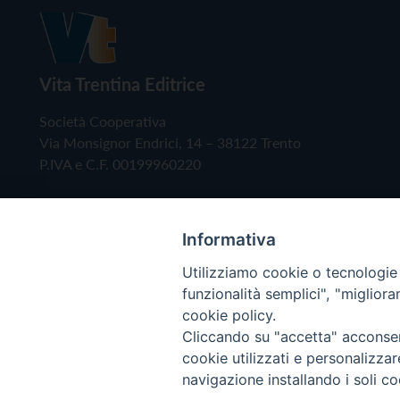
Vita Trentina Editrice
Società Cooperativa
Via Monsignor Endrici, 14 – 38122 Trento
P.IVA e C.F. 00199960220
Informativa
Utilizziamo cookie o tecnologie s
funzionalità semplici", "miglior
cookie policy.
Cliccando su "accetta" acconsent
Copyright © 2019 - Tutti i diritti riservati - Vita
cookie utilizzati e personalizza
navigazione installando i soli co
Privacy Policy