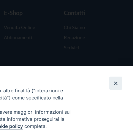
E-Shop
Contatti
Vendita Online
Chi Siamo
Abbonamenti
Redazione
Scrivici
altre finalità ("interazioni e
cità") come specificato nella
 avere maggiori informazioni sui
sta informativa proseguirai la
kie policy
completa.