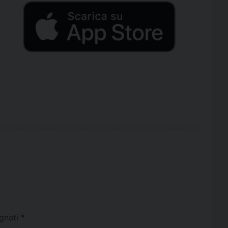
egnati
*