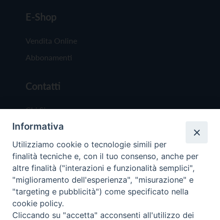
E-Shop
Vendita Online
Abbonamenti
Contatti
Chi Siamo
Informativa
Redazione
Scrivici
Utilizziamo cookie o tecnologie simili per
finalità tecniche e, con il tuo consenso, anche per
altre finalità ("interazioni e funzionalità semplici",
"miglioramento dell'esperienza", "misurazione" e
"targeting e pubblicità") come specificato nella
cookie policy.
Copyright © 2019 - Tutti i diritti riservati - Vit
Cliccando su "accetta" acconsenti all'utilizzo dei