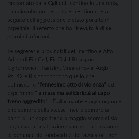
raccontato dalla Cgil del Trentino in una nota,
ha coinvolto un lavoratore trentino che a
seguito dell’aggressione è stato portato in
ospedale. Il referto che ha ricevuto è di sei
giorni di infortunio.
Le segreterie provinciali del Trentino e Alto
Adige di Filt Cgil, Fit Cisl, Uiltrasporti
Uglferrovieri, Fastslm, Orsaferrovia, Asgb
Rsu42 e Rls condannano quello che
definiscono
“l’ennesimo atto di violenza”
ed
esprimono
“la massima solidarietà al capo
treno aggredito”
. “È allarmante – aggiungono –
che sempre sulla stessa linea e sempre ai
danni di un capo treno a maggio scorso si sia
registrata una situazione simile e, nonostante
le denunce dei sindacati e dei lavoratori, non