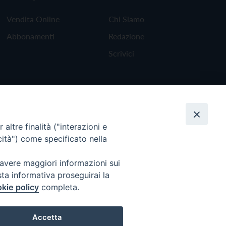
Vendita Online
Chi Siamo
Abbonamenti
Redazione
Scrivici
altre finalità ("interazioni e
cità") come specificato nella
 avere maggiori informazioni sui
sta informativa proseguirai la
kie policy
completa.
Torna all'inizio
Accetta