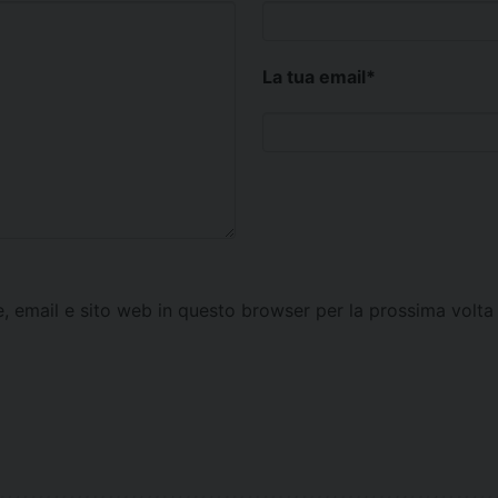
La tua email
*
e, email e sito web in questo browser per la prossima vol