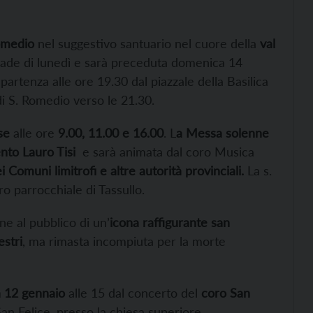
Romedio
nel suggestivo santuario nel cuore della
val
cade di lunedì e sarà preceduta domenica 14
 partenza alle ore 19.30 dal piazzale della Basilica
di S. Romedio verso le 21.30.
se
alle ore
9.00,
11.00 e
16.00
. L
a Messa solenne
ento Lauro Tisi
e sarà animata dal coro Musica
ei Comuni limitrofi e altre autorità provinciali.
La s.
o parrocchiale di Tassullo.
ne al pubblico di un’
icona raffigurante san
estri
, ma rimasta incompiuta per la morte
 12 gennaio
alle 15 dal concerto del
coro San
an Felice, presso la chiesa superiore.