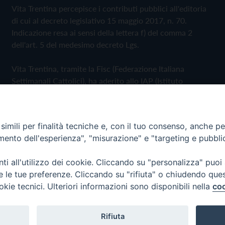
Vita Trentina percepisce i contributi pubblici all'editoria
di cui al decreto legislativo 15 maggio 2017, n. 70.
Indicazione resa ai sensi della lettera f) del comma 2
dell'art. 5 del medesimo decreto Lgs.
Vita Trentina, tramite la Fisc (Federazione Italiana
Settimanali Cattolici), ha aderito allo IAP (Istituto
dell'Autodisciplina Pubblicitaria) accettando il Codice di
Autodisciplina della Comunicazione Commerciale
imili per finalità tecniche e, con il tuo consenso, anche per 
Privacy Policy
Cookie Policy
amento dell'esperienza", "misurazione" e "targeting e pubbli
i all'utilizzo dei cookie. Cliccando su "personalizza" puoi
 Trentina Editrice
re le tue preferenze. Cliccando su "rifiuta" o chiudendo que
okie tecnici. Ulteriori informazioni sono disponibili nella
coo
Rifiuta