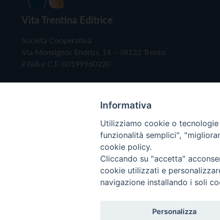
Vita Trentina Editrice
Società Cooperativa
Via Monsignor Endrici, 14 – 38122 Trento
P.IVA e C.F. 00199960220
Informativa
Utilizziamo cookie o tecnologie s
funzionalità semplici", "miglior
cookie policy.
Cliccando su "accetta" acconsent
Copyright © 2019 - Tutti i diritti riservati - Vita
cookie utilizzati e personalizza
navigazione installando i soli co
Privacy Policy
Personalizza