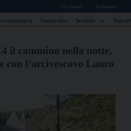
Chi Siamo
Redazione
stro centenario
I nostri libri
Territori
Rubric
 il cammino nella notte,
e con l’arcivescovo Lauro