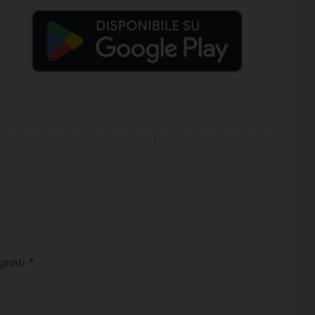
egnati
*