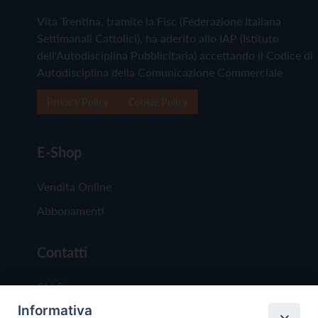
Vita Trentina, tramite la Fisc (Federazione Italiana
Settimanali Cattolici), ha aderito allo IAP (Istituto
dell'Autodisciplina Pubblicitaria) accettando il Codice di
Autodisciplina della Comunicazione Commerciale
Privacy Policy
Cookie Policy
E-Shop
Vendita Online
Abbonamenti
Contatti
Chi Siamo
Informativa
Redazione