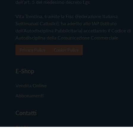
dell'art. 5 del medesimo decreto Lgs.
Vita Trentina, tramite la Fisc (Federazione Italiana
Settimanali Cattolici), ha aderito allo IAP (Istituto
dell'Autodisciplina Pubblicitaria) accettando il Codice di
Autodisciplina della Comunicazione Commerciale
Privacy Policy
Cookie Policy
E-Shop
Vendita Online
Abbonamenti
Contatti
Chi Siamo