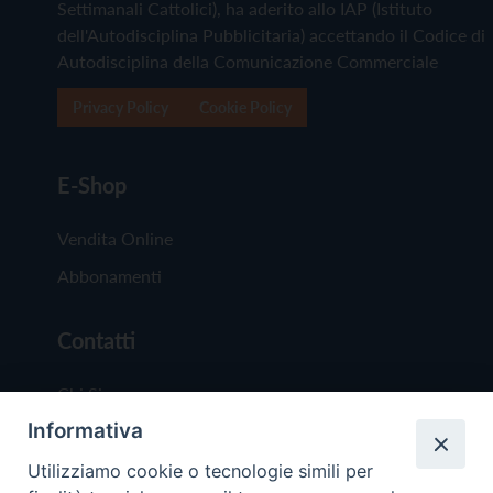
Settimanali Cattolici), ha aderito allo IAP (Istituto
dell'Autodisciplina Pubblicitaria) accettando il Codice di
Autodisciplina della Comunicazione Commerciale
Privacy Policy
Cookie Policy
E-Shop
Vendita Online
Abbonamenti
Contatti
Chi Siamo
Informativa
Redazione
Scrivici
Utilizziamo cookie o tecnologie simili per