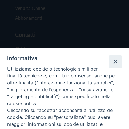
Vendita Online
Abbonamenti
Contatti
Chi Siamo
Informativa
Redazione
Scrivici
Utilizziamo cookie o tecnologie simili per
finalità tecniche e, con il tuo consenso, anche per
altre finalità ("interazioni e funzionalità semplici",
"miglioramento dell'esperienza", "misurazione" e
"targeting e pubblicità") come specificato nella
cookie policy.
Copyright © 2019 - Tutti i diritti riservati - Vit
Cliccando su "accetta" acconsenti all'utilizzo dei
Trentina Editrice
cookie. Cliccando su "personalizza" puoi avere
maggiori informazioni sui cookie utilizzati e
Privacy Policy