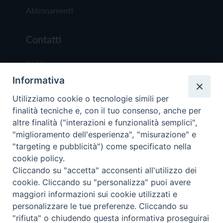
Abbonamenti
Contatti
Chi Siamo
Informativa
Redazione
Scrivici
Utilizziamo cookie o tecnologie simili per
finalità tecniche e, con il tuo consenso, anche per
altre finalità ("interazioni e funzionalità semplici",
"miglioramento dell'esperienza", "misurazione" e
"targeting e pubblicità") come specificato nella
cookie policy.
Copyright © 2019 - Tutti i diritti riservati - Vit
Cliccando su "accetta" acconsenti all'utilizzo dei
Trentina Editrice
cookie. Cliccando su "personalizza" puoi avere
maggiori informazioni sui cookie utilizzati e
Privacy Policy
personalizzare le tue preferenze. Cliccando su
Torna all'inizi
"rifiuta" o chiudendo questa informativa proseguirai