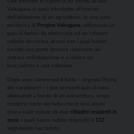
Due persone in trasferta da Trento all’Alta
Valsugana si sono introdotte all’interno
dell’abitazione di un agricoltore, in una zona
periferica di
Pergine Valsugana
, utilizzando un
paio di forbici da elettricista ed un robusto
coltello da cucina, arnesi con i quali hanno
forzato una porta-finestra riuscendo ad
entrare nell’abitazione e a rubare un
braccialetto e una collanina.
Dopo aver commesso il furto – segnala l’Arma
dei carabinieri – i due presunti ladri si sono
allontanati a bordo di un’autovettura, senza
rendersi conto del fatto che le loro azioni
erano state notate da due
cittadini residenti in
zona
, i quali hanno subito chiamato il
112
segnalando l’accaduto.