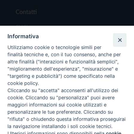
Contatti
Chi Siamo
Informativa
Redazione
Scrivici
Utilizziamo cookie o tecnologie simili per
finalità tecniche e, con il tuo consenso, anche per
altre finalità ("interazioni e funzionalità semplici",
"miglioramento dell'esperienza", "misurazione" e
"targeting e pubblicità") come specificato nella
cookie policy.
Copyright © 2019 - Tutti i diritti riservati - Vit
Cliccando su "accetta" acconsenti all'utilizzo dei
Trentina Editrice
cookie. Cliccando su "personalizza" puoi avere
maggiori informazioni sui cookie utilizzati e
Privacy Policy
personalizzare le tue preferenze. Cliccando su
Torna all'inizi
"rifiuta" o chiudendo questa informativa proseguirai
la navigazione installando i soli cookie tecnici.
Ulteriori informazioni sono disponibili nella
cookie