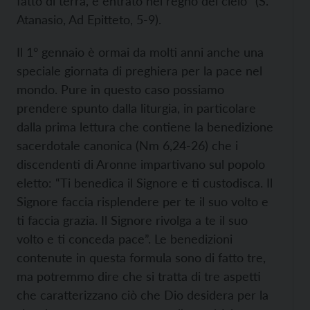
fatto di terra, è entrato nel regno del cielo” (S.
Atanasio, Ad Epitteto, 5-9).
Il 1° gennaio è ormai da molti anni anche una
speciale giornata di preghiera per la pace nel
mondo. Pure in questo caso possiamo
prendere spunto dalla liturgia, in particolare
dalla prima lettura che contiene la benedizione
sacerdotale canonica (Nm 6,24-26) che i
discendenti di Aronne impartivano sul popolo
eletto: “Ti benedica il Signore e ti custodisca. Il
Signore faccia risplendere per te il suo volto e
ti faccia grazia. Il Signore rivolga a te il suo
volto e ti conceda pace”. Le benedizioni
contenute in questa formula sono di fatto tre,
ma potremmo dire che si tratta di tre aspetti
che caratterizzano ciò che Dio desidera per la