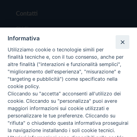
Contatti
Chi Siamo
Informativa
Redazione
Scrivici
Utilizziamo cookie o tecnologie simili per
finalità tecniche e, con il tuo consenso, anche per
altre finalità ("interazioni e funzionalità semplici",
"miglioramento dell'esperienza", "misurazione" e
"targeting e pubblicità") come specificato nella
cookie policy.
Copyright © 2019 - Tutti i diritti riservati - Vit
Cliccando su "accetta" acconsenti all'utilizzo dei
Trentina Editrice
cookie. Cliccando su "personalizza" puoi avere
maggiori informazioni sui cookie utilizzati e
Privacy Policy
personalizzare le tue preferenze. Cliccando su
Torna all'inizi
"rifiuta" o chiudendo questa informativa proseguirai
la navigazione installando i soli cookie tecnici.