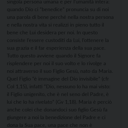
singola persona umana e per l’umanità intera:
quando Dio ci “benedice” pronuncia su di noi
una parola di bene perché nella nostra persona
e nella nostra vita si realizzi in pieno tutto il
bene che Lui desidera per noi. In questo
consiste l’essere custoditi da Lui, l’ottenere la
sua grazia e il far esperienza della sua pace.
Tutto questo avviene quando il Signore fa
risplendere per noi il suo volto e lo rivolge a
noi attraverso il suo Figlio Gesù, nato da Maria.
Quel Figlio “è immagine del Dio invisibile” (cfr
Col 1,15), infatti “Dio, nessuno lo ha mai visto:
il Figlio unigenito, che è nel seno del Padre, è
lui che lo ha rivelato” (Gv 1,18). Maria è perciò
anche colei che donandoci suo figlio Gesù fa
giungere a noi la benedizione del Padre e ci
dona la Sua pace, una pace che non è