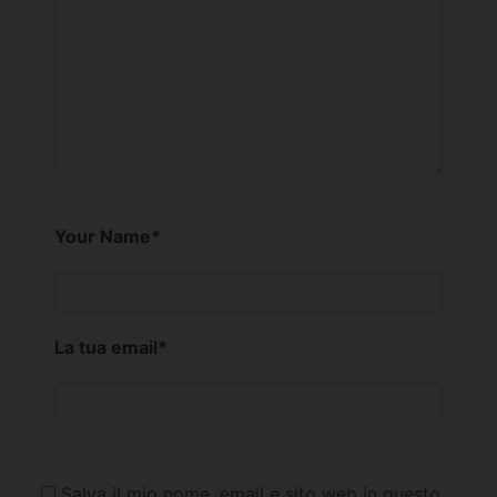
Your Name
*
La tua email
*
Salva il mio nome, email e sito web in questo