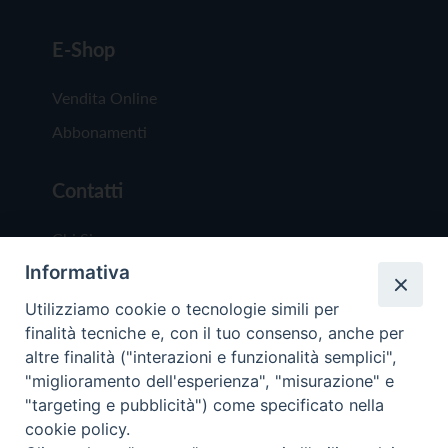
E-Shop
Vendita Online
Abbonamenti
Contatti
Chi Siamo
Informativa
Redazione
Scrivici
Utilizziamo cookie o tecnologie simili per
finalità tecniche e, con il tuo consenso, anche per
altre finalità ("interazioni e funzionalità semplici",
"miglioramento dell'esperienza", "misurazione" e
"targeting e pubblicità") come specificato nella
cookie policy.
Copyright © 2019 - Tutti i diritti riservati - Vit