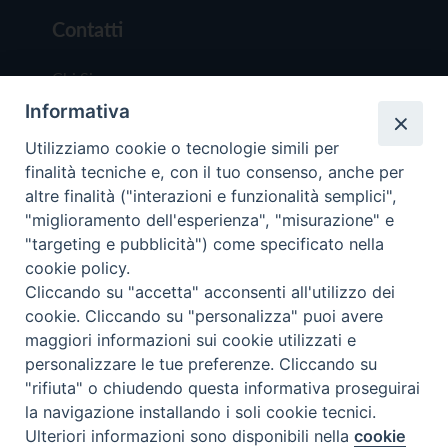
Contatti
Chi Siamo
Informativa
Redazione
Scrivici
Utilizziamo cookie o tecnologie simili per
finalità tecniche e, con il tuo consenso, anche per
altre finalità ("interazioni e funzionalità semplici",
"miglioramento dell'esperienza", "misurazione" e
"targeting e pubblicità") come specificato nella
cookie policy.
Copyright © 2019 - Tutti i diritti riservati - Vit
Cliccando su "accetta" acconsenti all'utilizzo dei
Trentina Editrice
cookie. Cliccando su "personalizza" puoi avere
maggiori informazioni sui cookie utilizzati e
Privacy Policy
personalizzare le tue preferenze. Cliccando su
Torna all'inizi
"rifiuta" o chiudendo questa informativa proseguirai
la navigazione installando i soli cookie tecnici.
Ulteriori informazioni sono disponibili nella
cookie
Preferenze Cookie