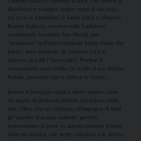
I popoli nordici ci vedono la luce che ritorna a
illuminare e scaldare dopo i mesi di oscurità;
ed ecco le candeline di Santa Lucia e l’Advent
Krantz tedesco, mentre nella tradizione
meridionale troviamo San Nicola, poi
“promosso” nell’internazionale Santa Klaus che
porta i doni venendo da lontano, ed è il
patrono di tutti i “mercatini”. Perfino il
consumismo mercantile s’è scelto il suo Babbo
Natale, panciuto con la slitta e le renne…
Invece il presepio resta e deve restare come
un segno di profonda fiducia nel futuro, nella
vita. Oltre che un richiamo all’impegno di tutti
gli ”uomini di buona volontà” perché
promuovano la pace su questo pianeta troppo
violento ancora, che vede i bambini e le donne