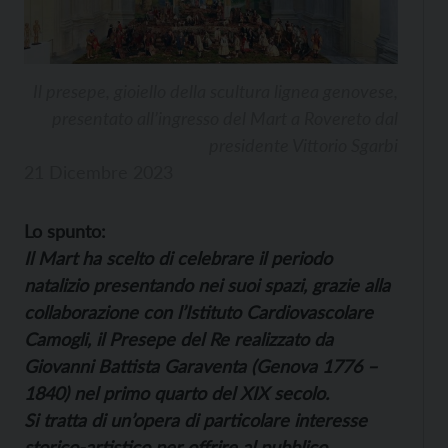
Il presepe, gioiello della scultura lignea genovese,
presentato all’ingresso del Mart a Rovereto dal
presidente Vittorio Sgarbi
21 Dicembre 2023
Lo spunto:
Il Mart ha scelto di celebrare il periodo
natalizio presentando nei suoi spazi, grazie alla
collaborazione con l’Istituto Cardiovascolare
Camogli, il Presepe del Re realizzato da
Giovanni Battista Garaventa (Genova 1776 –
1840) nel primo quarto del XIX secolo.
Si tratta di un’opera di particolare interesse
storico-artistico per offrire al pubblico