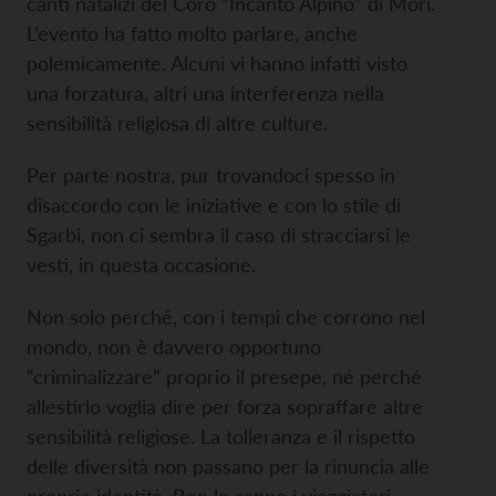
canti natalizi del Coro “Incanto Alpino” di Mori.
L’evento ha fatto molto parlare, anche
polemicamente. Alcuni vi hanno infatti visto
una forzatura, altri una interferenza nella
sensibilità religiosa di altre culture.
Per parte nostra, pur trovandoci spesso in
disaccordo con le iniziative e con lo stile di
Sgarbi, non ci sembra il caso di stracciarsi le
vesti, in questa occasione.
Non solo perché, con i tempi che corrono nel
mondo, non è davvero opportuno
“criminalizzare” proprio il presepe, né perché
allestirlo voglia dire per forza sopraffare altre
sensibilità religiose. La tolleranza e il rispetto
delle diversità non passano per la rinuncia alle
proprie identità. Ben lo sanno i viaggiatori