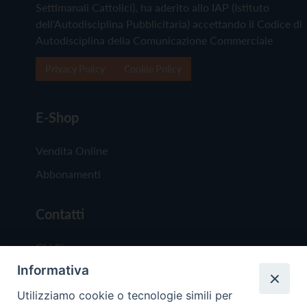
Settimanali Cattolici), ha aderito allo IAP (Istituto
dell'Autodisciplina Pubblicitaria) accettando il Codice di
Autodisciplina della Comunicazione Commerciale
Privacy Policy
Cookie Policy
E-Shop
Vendita Online
Abbonamenti
Contatti
Chi Siamo
Informativa
Redazione
Scrivici
Utilizziamo cookie o tecnologie simili per