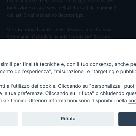
di cui al decreto legislativo 15 maggio 2017, n. 70.
Indicazione resa ai sensi della lettera f) del comma 2
dell'art. 5 del medesimo decreto Lgs.
Vita Trentina, tramite la Fisc (Federazione Italiana
Settimanali Cattolici), ha aderito allo IAP (Istituto
dell'Autodisciplina Pubblicitaria) accettando il Codice di
Autodisciplina della Comunicazione Commerciale
imili per finalità tecniche e, con il tuo consenso, anche per 
Privacy Policy
Cookie Policy
amento dell'esperienza", "misurazione" e "targeting e pubbli
i all'utilizzo dei cookie. Cliccando su "personalizza" puoi
 Trentina Editrice
re le tue preferenze. Cliccando su "rifiuta" o chiudendo que
okie tecnici. Ulteriori informazioni sono disponibili nella
coo
Rifiuta