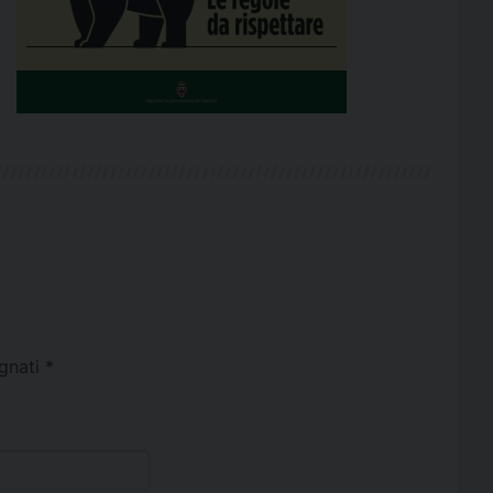
egnati
*