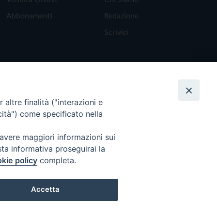
Abbonamenti
Redazione
Scrivici
altre finalità ("interazioni e
cità") come specificato nella
 avere maggiori informazioni sui
sta informativa proseguirai la
kie policy
completa.
Torna all'inizio
Accetta
Preferenze Cookie