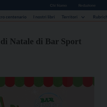
Chi Siamo
Redazione
stro centenario
I nostri libri
Territori
Rubric
di Natale di Bar Sport