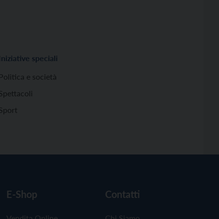
Iniziative speciali
Politica e società
Spettacoli
Sport
E-Shop
Contatti
Vendita Online
Chi Siamo