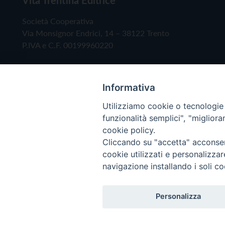
Società Cooperativa
Via Monsignor Endrici, 14 – 38122 Trento
P.IVA e C.F. 00199960220
Informativa
Utilizziamo cookie o tecnologie s
funzionalità semplici", "miglior
cookie policy.
Cliccando su "accetta" acconsent
Copyright © 2019 - Tutti i diritti riservati - Vita
cookie utilizzati e personalizza
navigazione installando i soli co
Privacy Policy
Personalizza