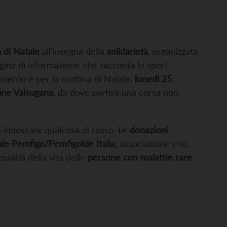
 di Natale
all’insegna della
solidarietà
, organizzata
agina di informazione che racconta lo sport
amento è per la mattina di Natale,
lunedì 25
gine Valsugana
, da dove partirà una corsa non
ad indossare qualcosa di rosso. Le
donazioni
ale Pemfigo/Pemfigoide Italia
, associazione che,
qualità della vita delle
persone con malattie rare