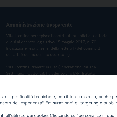
Amministrazione trasparente
Vita Trentina percepisce i contributi pubblici all'editoria
di cui al decreto legislativo 15 maggio 2017, n. 70.
Indicazione resa ai sensi della lettera f) del comma 2
dell'art. 5 del medesimo decreto Lgs.
Vita Trentina, tramite la Fisc (Federazione Italiana
Settimanali Cattolici), ha aderito allo IAP (Istituto
dell'Autodisciplina Pubblicitaria) accettando il Codice di
Autodisciplina della Comunicazione Commerciale
imili per finalità tecniche e, con il tuo consenso, anche per 
Privacy Policy
Cookie Policy
amento dell'esperienza", "misurazione" e "targeting e pubbli
i all'utilizzo dei cookie. Cliccando su "personalizza" puoi