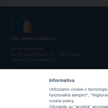
Vita Trentina Editrice
Società Cooperativa
Via Monsignor Endrici, 14 – 38122 Trento
P.IVA e C.F. 00199960220
Informativa
Utilizziamo cookie o tecnologie s
funzionalità semplici", "miglior
cookie policy.
Cliccando su "accetta" acconsent