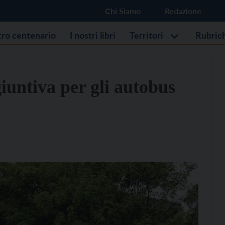
Chi Siamo
Redazione
stro centenario
I nostri libri
Territori
Rubric
iuntiva per gli autobus