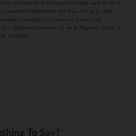
’area retrostante la zona pavimentata sarà verde e
ani presenti attualmente nell’area. Verso la sede
 aromatici costeggerà e separerà il percorso
 fino all’attraversamento di via A. Maestri; anche il
ede stradale.
thing To Say?