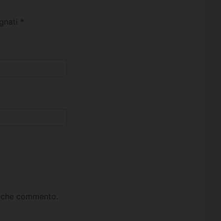
egnati
*
ta che commento.