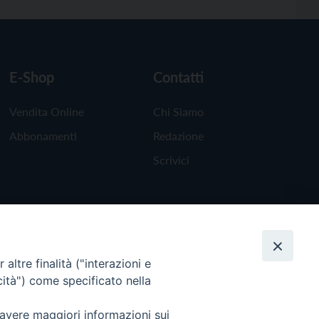
E-Shop
Contatti
Vendita Online
Chi Siamo
Abbonamenti
Redazione
Scrivici
altre finalità ("interazioni e
cità") come specificato nella
 avere maggiori informazioni sui