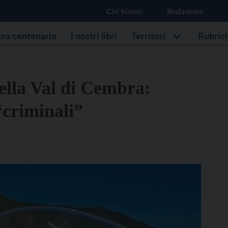
Chi Siamo
Redazione
stro centenario
I nostri libri
Territori
Rubric
ella Val di Cembra:
 “criminali”