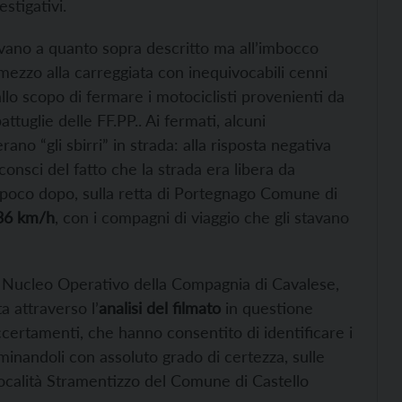
stigativi.
avano a quanto sopra descritto ma all’imbocco
 mezzo alla carreggiata con inequivocabili cenni
llo scopo di fermare i motociclisti provenienti da
tuglie delle FF.PP.. Ai fermati, alcuni
o “gli sbirri” in strada: alla risposta negativa
onsci del fatto che la strada era libera da
e poco dopo, sulla retta di Portegnago Comune di
236 km/h
, con i compagni di viaggio che gli stavano
el Nucleo Operativo della Compagnia di Cavalese,
a attraverso l’
analisi del filmato
in questione
accertamenti, che hanno consentito di identificare i
rminandoli con assoluto grado di certezza, sulle
località Stramentizzo del Comune di Castello