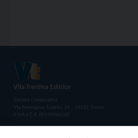
Vita Trentina Editrice
Società Cooperativa
Via Monsignor Endrici, 14 – 38122 Trento
P.IVA e C.F. 00199960220