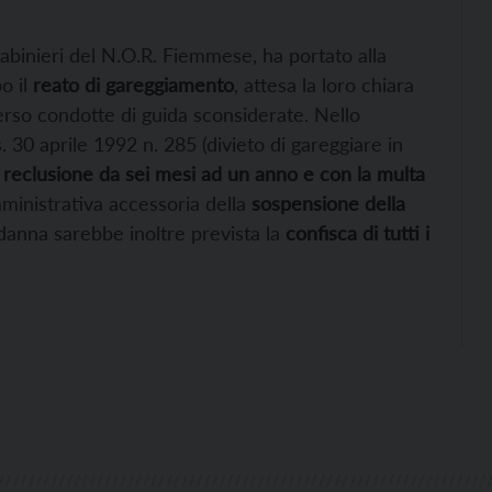
rabinieri del N.O.R. Fiemmese, ha portato alla
o il
reato di gareggiamento
, attesa la loro chiara
verso condotte di guida sconsiderate. Nello
gs. 30 aprile 1992 n. 285 (divieto di gareggiare in
a
reclusione da sei mesi ad un anno e con la multa
mministrativa accessoria della
sospensione della
danna sarebbe inoltre prevista la
confisca di tutti i