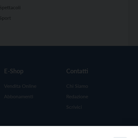
Spettacoli
Sport
E-Shop
Contatti
Vendita Online
Chi Siamo
Abbonamenti
Redazione
Scrivici