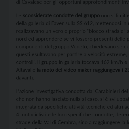
di Cavalese per gli opportuni approfondimenti inve
Le
sconsiderate condotte del gruppo
non si limit
della galleria di Faver sulla SS 612, mettendosi in
realizzavano un vero e proprio “blocco stradale” a
nord ed apprendere se vi fossero presenti delle pat
componenti del gruppo Veneto, chiedevano se c’eran
questi esultavano per partire a velocità estreme, c
controlli. Il gruppo in galleria toccava 162 km/h 
Altavalle
la moto del video maker raggiungeva i 
davanti.
L’azione investigativa condotta dai Carabinieri d
che non hanno lasciato nulla al caso, si è sviluppat
integrata da specifiche attività tecniche ed altri 
4 motociclisti e le loro specifiche condotte, dete
strade della Val di Cembra, sino a raggiungere la 