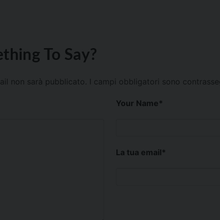
thing To Say?
mail non sarà pubblicato.
I campi obbligatori sono contrass
Your Name
*
La tua email
*