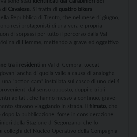
iva sono stati
identificati dai Carabinieri del
 di Cavalese
. Si tratta di
quattro bikers
della Repubblica di Trento, che nel mese di giugno,
sono resi protagonisti di una vera e propria
suon di sorpassi per tutto il percorso dalla Val
 Molina di Fiemme, mettendo a grave ed oggettivo
ne tra i residenti
in Val di Cembra, toccati
 giovani anche di quella valle a causa di analoghe
 una “action cam” installata sul casco di uno dei 4
 provenienti dal senso opposto, doppi e tripli
centri abitati, che hanno messo a continuo, grave
ento stavano viaggiando in strada. Il
filmato
, che
 dopo la pubblicazione, forse in considerazione
inieri della Stazione di Segonzano, che lo
 ai colleghi del Nucleo Operativo della Compagnia