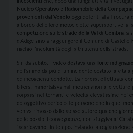
incoscienti
che, dopo una lunga attività investigat
Nucleo Operativo e Radiomobile della Compagnia
provenienti dal Veneto
oggi deferiti alla Procura 
a bordo delle loro motociclette supersportive, si 
competizione sulle strade della Val di Cembra
, a 
d’Adige sino a raggiungere il Comune di Castello
rischio l’incolumità degli altri utenti della strada.
Sin da subito, il video destava una
forte indignazio
nell’animo da più di un incidente costato la vita a
ed incoscienti condotte. La ripresa, effettuata con
bikers, immortalava millimetrici sfiori alle vetture
sorpassi nei tornanti e velocità elevatissime nei 
ed oggettivo pericolo, le persone che in quel mom
veniva rimosso dallo stesso autore qualche giorno
delle possibili conseguenze, non sfuggiva ai Carab
“scaricavano” in tempo, inviando la registrazione