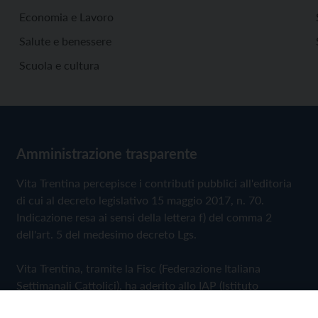
Economia e Lavoro
Salute e benessere
Scuola e cultura
Amministrazione trasparente
Vita Trentina percepisce i contributi pubblici all'editoria
di cui al decreto legislativo 15 maggio 2017, n. 70.
Indicazione resa ai sensi della lettera f) del comma 2
dell'art. 5 del medesimo decreto Lgs.
Vita Trentina, tramite la Fisc (Federazione Italiana
Settimanali Cattolici), ha aderito allo IAP (Istituto
dell'Autodisciplina Pubblicitaria) accettando il Codice di