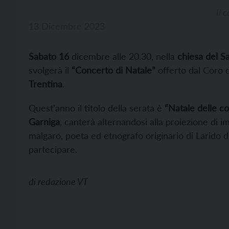
Il 
13 Dicembre 2023
Sabato 16
dicembre alle 20.30, nella
chiesa del S
svolgerà il
“Concerto di Natale”
offerto dal Coro d
Trentina
.
Quest’anno il titolo della serata è
“Natale delle c
Garniga
, canterà alternandosi alla proiezione di 
malgaro, poeta ed etnografo originario di Larido di
partecipare.
di
redazione VT