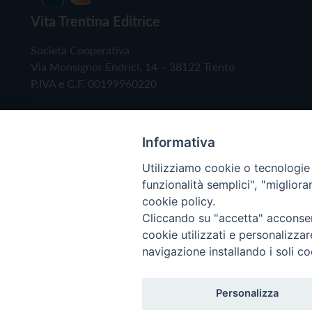
Vita Trentina Editrice
Società Cooperativa
Via Monsignor Endrici, 14 – 38122 Trento
P.IVA e C.F. 00199960220
Informativa
Utilizziamo cookie o tecnologie s
funzionalità semplici", "miglior
cookie policy.
Cliccando su "accetta" acconsent
Copyright © 2019 - Tutti i diritti riservati - Vita
cookie utilizzati e personalizza
navigazione installando i soli co
Privacy Policy
Personalizza