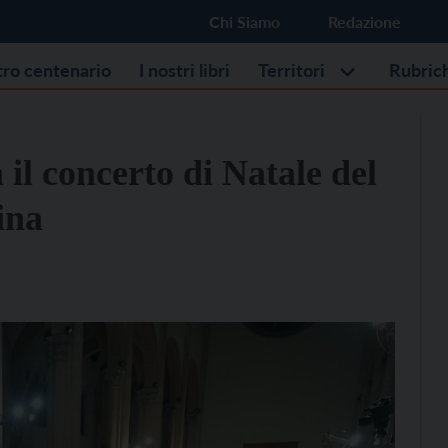
Chi Siamo
Redazione
stro centenario
I nostri libri
Territori
Rubric
il concerto di Natale del
ina