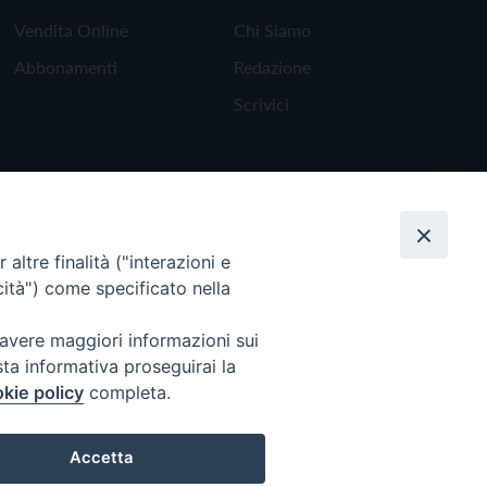
Vendita Online
Chi Siamo
Abbonamenti
Redazione
Scrivici
altre finalità ("interazioni e
cità") come specificato nella
 avere maggiori informazioni sui
sta informativa proseguirai la
kie policy
completa.
Torna all'inizio
Accetta