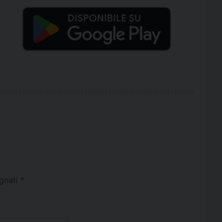
egnati
*