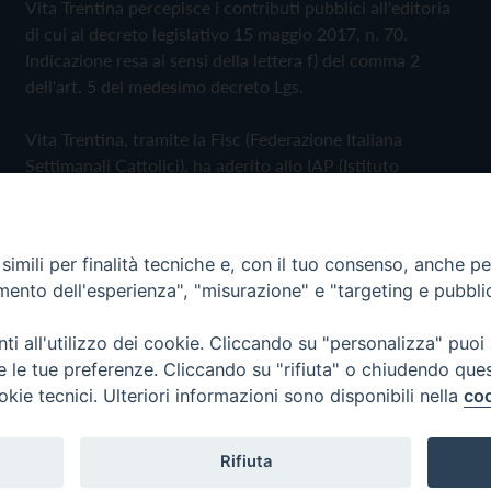
Vita Trentina percepisce i contributi pubblici all'editoria
di cui al decreto legislativo 15 maggio 2017, n. 70.
Indicazione resa ai sensi della lettera f) del comma 2
dell'art. 5 del medesimo decreto Lgs.
Vita Trentina, tramite la Fisc (Federazione Italiana
Settimanali Cattolici), ha aderito allo IAP (Istituto
dell'Autodisciplina Pubblicitaria) accettando il Codice di
Autodisciplina della Comunicazione Commerciale
imili per finalità tecniche e, con il tuo consenso, anche per 
Privacy Policy
Cookie Policy
amento dell'esperienza", "misurazione" e "targeting e pubbli
i all'utilizzo dei cookie. Cliccando su "personalizza" puoi
 Trentina Editrice
re le tue preferenze. Cliccando su "rifiuta" o chiudendo que
okie tecnici. Ulteriori informazioni sono disponibili nella
coo
Rifiuta