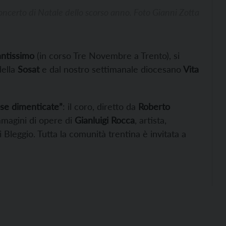
concerto di Natale dello scorso anno. Foto Gianni Zotta
antissimo
(in corso Tre Novembre a Trento), si
ella
Sosat
e dal nostro settimanale diocesano
Vita
ose dimenticate”
: il coro, diretto da
Roberto
immagini di opere di
Gianluigi Rocca
, artista,
 Bleggio. Tutta la comunità trentina è invitata a