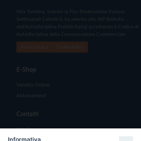
Vita Trentina, tramite la Fisc (Federazione Italiana
Settimanali Cattolici), ha aderito allo IAP (Istituto
dell'Autodisciplina Pubblicitaria) accettando il Codice di
Autodisciplina della Comunicazione Commerciale
Privacy Policy
Cookie Policy
E-Shop
Vendita Online
Abbonamenti
Contatti
Chi Siamo
Informativa
Redazione