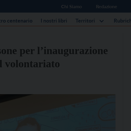
Chi Siamo
Redazione
stro centenario
I nostri libri
Territori
Rubric
sone per l’inaugurazione
l volontariato