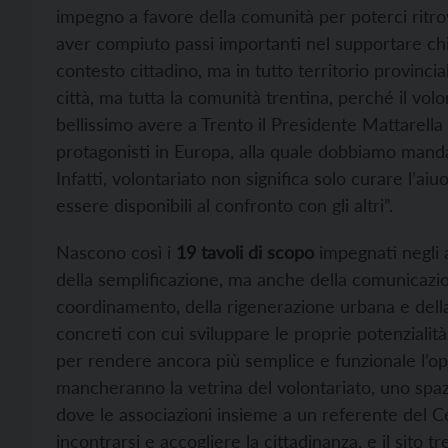
impegno a favore della comunità per poterci ritro
aver compiuto passi importanti nel supportare chi 
contesto cittadino, ma in tutto territorio provinc
città, ma tutta la comunità trentina, perché il vol
bellissimo avere a Trento il Presidente Mattarell
protagonisti in Europa, alla quale dobbiamo mand
Infatti, volontariato non significa solo curare l’aiu
essere disponibili al confronto con gli altri”.
Nascono così i
19 tavoli di scopo
impegnati negli a
della semplificazione, ma anche della comunicazio
coordinamento, della rigenerazione urbana e della 
concreti con cui sviluppare le proprie potenzialità
per rendere ancora più semplice e funzionale l’ope
mancheranno la vetrina del volontariato, uno spazi
dove le associazioni insieme a un referente del Ce
incontrarsi e accogliere la cittadinanza, e il sito t