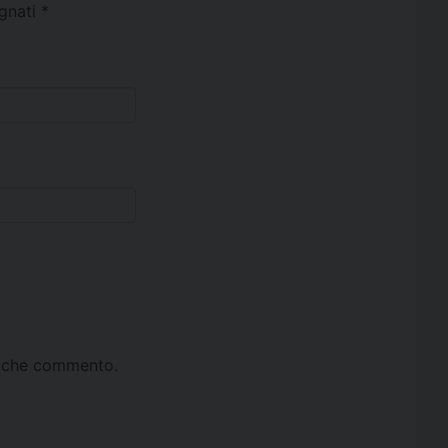
egnati
*
ta che commento.