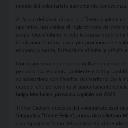
mondo del volontariato aumentando conoscenza e
Al fianco dei tavoli di lavoro, a Trento capitale 
operativo, una cabina di regia formata dai refere
scopo. Quest’ultimo, creato lo scorso ottobre da
Fondazione Caritro, nasce per promuovere e valor
economicamente, l’attuazione di tutte le attività e 
Non mancheranno nel corso dell’anno i momenti dedi
per valorizzare cultura, ambiente e tutti gli ambiti 
collaborazione con i festival del territorio. Sarà i
europei, che porteranno all’appuntamento conclusi
belga Mechelen, prossima capitale nel 2025
.
Trento Capitale europea del volontariato sarà racc
fotografica “Gente Felice”, curata dal collettivo 
accompagnare l’anno della solidarietà ritraendo i v