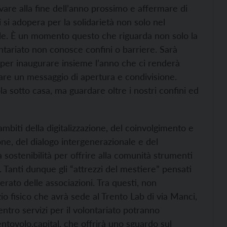
vare alla fine dell’anno prossimo e affermare di
si adopera per la solidarietà non solo nel
iale. È un momento questo che riguarda non solo la
ontariato non conosce confini o barriere. Sarà
a per inaugurare insieme l’anno che ci renderà
are un messaggio di apertura e condivisione.
ola sotto casa, ma guardare oltre i nostri confini ed
mbiti della digitalizzazione, del coinvolgimento e
ne, del dialogo intergenerazionale e del
sostenibilità per offrire alla comunità strumenti
. Tanti dunque gli “attrezzi del mestiere” pensati
rato delle associazioni. Tra questi, non
o fisico che avrà sede al Trento Lab di via Manci,
ntro servizi per il volontariato potranno
rentovolo.capital, che offrirà uno sguardo sul