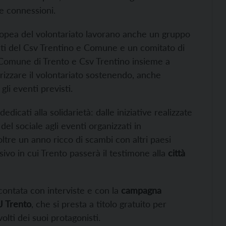
 connessioni.
europea del volontariato lavorano anche un gruppo
nti del Csv Trentino e Comune e un comitato di
 Comune di Trento e Csv Trentino insieme a
izzare il volontariato sostenendo, anche
gli eventi previsti.
cati alla solidarietà: dalle iniziative realizzate
del sociale agli eventi organizzati in
noltre un anno ricco di scambi con altri paesi
vo in cui Trento passerà il testimone alla
città
ontata con interviste e con la
campagna
WJ Trento
, che si presta a titolo gratuito per
olti dei suoi protagonisti.