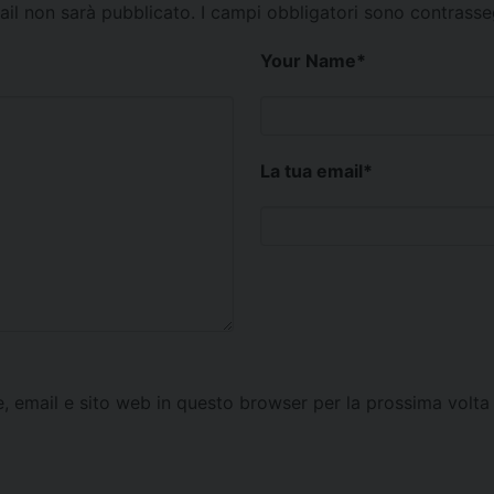
mail non sarà pubblicato.
I campi obbligatori sono contrass
Your Name
*
La tua email
*
e, email e sito web in questo browser per la prossima vol