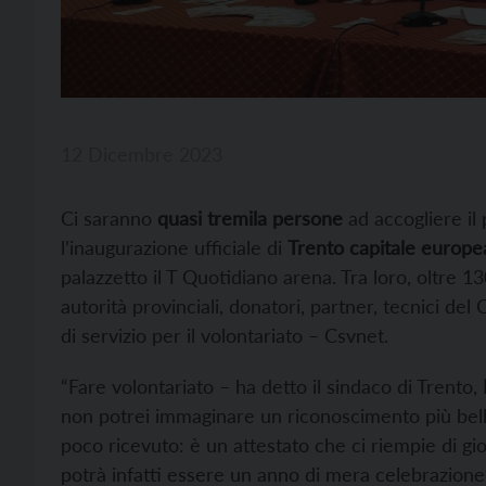
12 Dicembre 2023
Ci saranno
quasi tremila persone
ad accogliere il
l’inaugurazione ufficiale di
Trento capitale europea
palazzetto il T Quotidiano arena. Tra loro, oltre 1
autorità provinciali, donatori, partner, tecnici de
di servizio per il volontariato – Csvnet.
“Fare volontariato – ha detto il sindaco di Trento,
non potrei immaginare un riconoscimento più bello
poco ricevuto: è un attestato che ci riempie di gio
potrà infatti essere un anno di mera celebrazione 