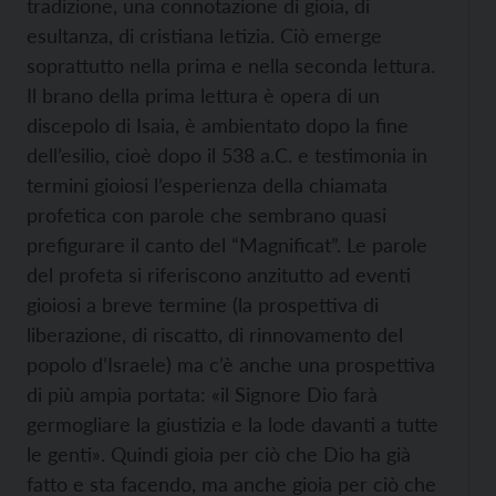
tradizione, una connotazione di gioia, di
esultanza, di cristiana letizia. Ciò emerge
soprattutto nella prima e nella seconda lettura.
Il brano della prima lettura è opera di un
discepolo di Isaia, è ambientato dopo la fine
dell’esilio, cioè dopo il 538 a.C. e testimonia in
termini gioiosi l’esperienza della chiamata
profetica con parole che sembrano quasi
prefigurare il canto del “Magnificat”. Le parole
del profeta si riferiscono anzitutto ad eventi
gioiosi a breve termine (la prospettiva di
liberazione, di riscatto, di rinnovamento del
popolo d’Israele) ma c’è anche una prospettiva
di più ampia portata: «il Signore Dio farà
germogliare la giustizia e la lode davanti a tutte
le genti». Quindi gioia per ciò che Dio ha già
fatto e sta facendo, ma anche gioia per ciò che