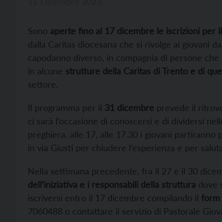
11 Dicembre 2023
Sono
aperte fino al 17 dicembre le iscrizioni per
dalla Caritas diocesana che si rivolge ai giovani da
capodanno diverso, in compagnia di persone che viv
in alcune
strutture della Caritas di Trento e di qu
settore.
Il programma per il
31 dicembre
prevede il ritrovo
ci sarà l’occasione di conoscersi e di dividersi n
preghiera, alle 17, alle 17.30 i giovani partiranno
in via Giusti per chiudere l’esperienza e per saluta
Nella settimana precedente, fra il 27 e il 30 dice
dell’iniziativa e i responsabili della struttura
dove s
iscriversi entro il 17 dicembre compilando il
form 
7060488 o contattare il servizio di Pastorale Giova