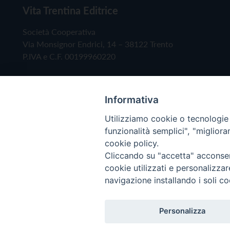
Vita Trentina Editrice
Società Cooperativa
Via Monsignor Endrici, 14 – 38122 Trento
P.IVA e C.F. 00199960220
Informativa
Utilizziamo cookie o tecnologie s
funzionalità semplici", "miglior
cookie policy.
Cliccando su "accetta" acconsent
Copyright © 2019 - Tutti i diritti riservati - Vita
cookie utilizzati e personalizza
navigazione installando i soli co
Privacy Policy
Personalizza