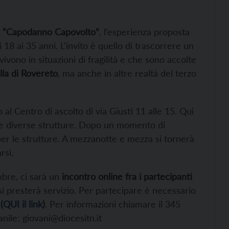
 il “Capodanno Capovolto”
, l’esperienza proposta
i 18 ai 35 anni. L’invito è quello di trascorrere un
ono in situazioni di fragilità e che sono accolte
ella di Rovereto
, ma anche in altre realtà del terzo
 al Centro di ascolto di via Giusti 11 alle 15. Qui
elle diverse strutture. Dopo un momento di
 per le strutture. A mezzanotte e mezza si tornerà
rsi.
mbre, ci sarà un
incontro online fra i partecipanti
i presterà servizio. Per partecipare è necessario
(
QUI il link
)
. Per informazioni chiamare il 345
nile: giovani@diocesitn.it