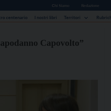
Chi Siamo
Redazione
stro centenario
I nostri libri
Territori
Rubric
 “Capodanno Capovolto”