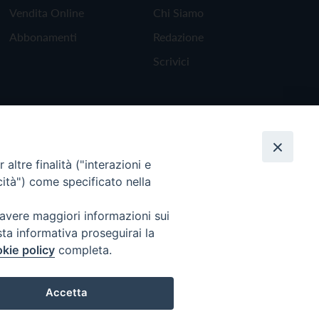
Vendita Online
Chi Siamo
Abbonamenti
Redazione
Scrivici
altre finalità ("interazioni e
cità") come specificato nella
 avere maggiori informazioni sui
sta informativa proseguirai la
kie policy
completa.
Torna all'inizio
Accetta