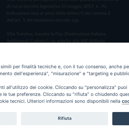
di cui al decreto legislativo 15 maggio 2017, n. 70.
Indicazione resa ai sensi della lettera f) del comma 2
dell'art. 5 del medesimo decreto Lgs.
Vita Trentina, tramite la Fisc (Federazione Italiana
Settimanali Cattolici), ha aderito allo IAP (Istituto
dell'Autodisciplina Pubblicitaria) accettando il Codice di
Autodisciplina della Comunicazione Commerciale
imili per finalità tecniche e, con il tuo consenso, anche per 
Privacy Policy
Cookie Policy
amento dell'esperienza", "misurazione" e "targeting e pubbli
i all'utilizzo dei cookie. Cliccando su "personalizza" puoi
 Trentina Editrice
re le tue preferenze. Cliccando su "rifiuta" o chiudendo que
okie tecnici. Ulteriori informazioni sono disponibili nella
coo
Rifiuta