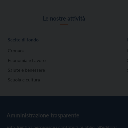
Le nostre attività
Scelte di fondo
Cronaca
Economia e Lavoro
Salute e benessere
Scuola e cultura
Amministrazione trasparente
Vita Trentina percepisce i contributi pubblici all'editoria