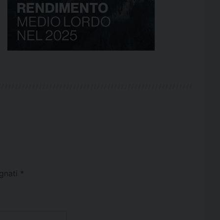
egnati
*