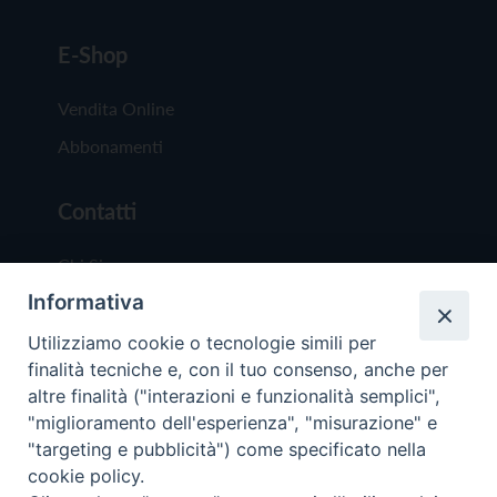
E-Shop
Vendita Online
Abbonamenti
Contatti
Chi Siamo
Informativa
Redazione
Scrivici
Utilizziamo cookie o tecnologie simili per
finalità tecniche e, con il tuo consenso, anche per
altre finalità ("interazioni e funzionalità semplici",
"miglioramento dell'esperienza", "misurazione" e
"targeting e pubblicità") come specificato nella
cookie policy.
Copyright © 2019 - Tutti i diritti riservati - Vit