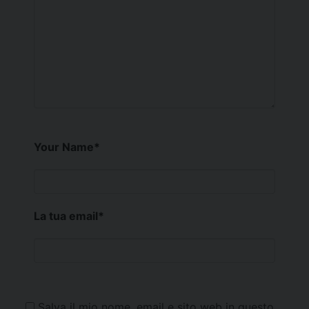
Your Name
*
La tua email
*
Salva il mio nome, email e sito web in questo