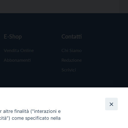
E-Shop
Contatti
Vendita Online
Chi Siamo
Abbonamenti
Redazione
Scrivici
altre finalità ("interazioni e
cità") come specificato nella