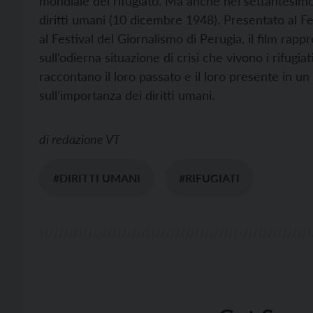
mondiale del rifugiato. Ma anche nel settantesimo
diritti umani (10 dicembre 1948). Presentato al Fe
al Festival del Giornalismo di Perugia, il film rap
sull’odierna situazione di crisi che vivono i rifugiati
raccontano il loro passato e il loro presente in u
sull’importanza dei diritti umani.
di
redazione VT
#DIRITTI UMANI
#RIFUGIATI