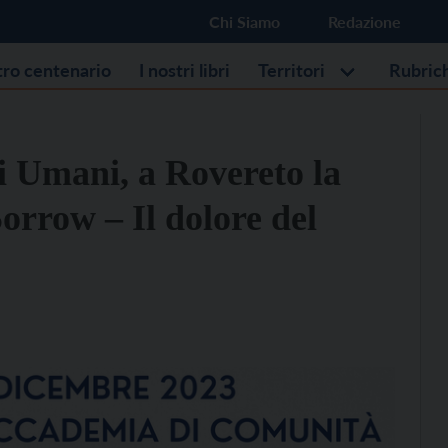
Chi Siamo
Redazione
stro centenario
I nostri libri
Territori
Rubric
ti Umani, a Rovereto la
Sorrow – Il dolore del