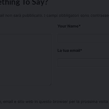
thing To Say?
mail non sarà pubblicato.
I campi obbligatori sono contrass
Your Name
*
La tua email
*
e, email e sito web in questo browser per la prossima vol