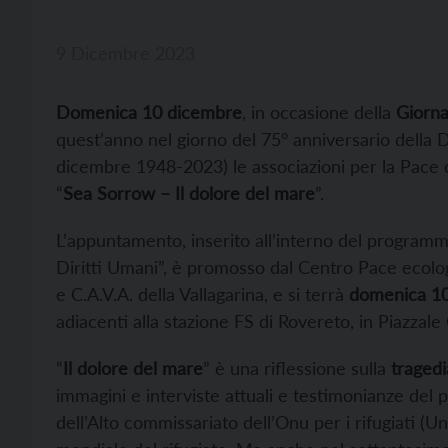
9 Dicembre 2023
Domenica 10 dicembre
, in occasione della
Giorna
quest’anno nel giorno del 75° anniversario della D
dicembre 1948-2023) le associazioni per la Pace 
“
Sea Sorrow – Il dolore del mare
”.
L’appuntamento, inserito all’interno del program
Diritti Umani”, è promosso dal Centro Pace ecologi
e C.A.V.A. della Vallagarina, e si terrà
domenica 10
adiacenti alla stazione FS di Rovereto, in Piazzale 
“
Il dolore del mare
” è una riflessione sulla
tragedia
immagini e interviste attuali e testimonianze del pas
dell’Alto commissariato dell’Onu per i rifugiati (Un