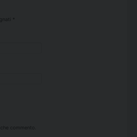
egnati
*
ta che commento.