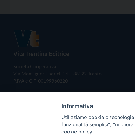
Vita Trentina Editrice
Società Cooperativa
Via Monsignor Endrici, 14 – 38122 Trento
P.IVA e C.F. 00199960220
Informativa
Utilizziamo cookie o tecnologie s
funzionalità semplici", "miglior
cookie policy.