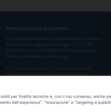
Amministrazione trasparente
Vita Trentina percepisce i contributi pubblici all'editoria
di cui al decreto legislativo 15 maggio 2017, n. 70.
Indicazione resa ai sensi della lettera f) del comma 2
dell'art. 5 del medesimo decreto Lgs.
Vita Trentina, tramite la Fisc (Federazione Italiana
Settimanali Cattolici), ha aderito allo IAP (Istituto
dell'Autodisciplina Pubblicitaria) accettando il Codice di
Autodisciplina della Comunicazione Commerciale
imili per finalità tecniche e, con il tuo consenso, anche per 
Privacy Policy
Cookie Policy
amento dell'esperienza", "misurazione" e "targeting e pubbli