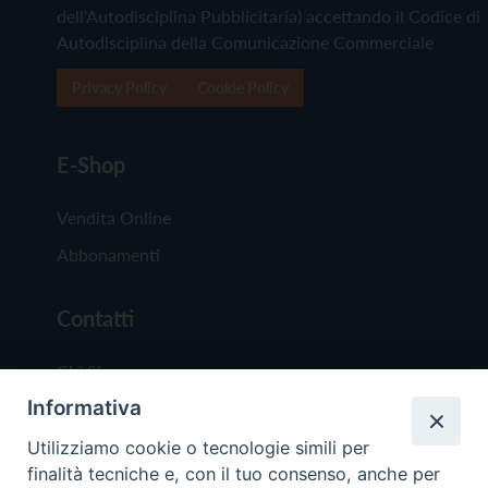
dell'Autodisciplina Pubblicitaria) accettando il Codice di
Autodisciplina della Comunicazione Commerciale
Privacy Policy
Cookie Policy
E-Shop
Vendita Online
Abbonamenti
Contatti
Chi Siamo
Informativa
Redazione
Scrivici
Utilizziamo cookie o tecnologie simili per
finalità tecniche e, con il tuo consenso, anche per