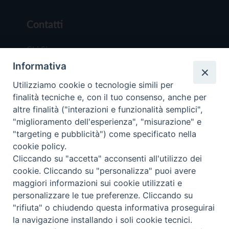
Contatti
Chi Siamo
Informativa
Redazione
Scrivici
Utilizziamo cookie o tecnologie simili per
finalità tecniche e, con il tuo consenso, anche per
altre finalità ("interazioni e funzionalità semplici",
"miglioramento dell'esperienza", "misurazione" e
"targeting e pubblicità") come specificato nella
cookie policy.
Copyright © 2019 - Tutti i diritti riservati - Vit
Cliccando su "accetta" acconsenti all'utilizzo dei
Trentina Editrice
cookie. Cliccando su "personalizza" puoi avere
maggiori informazioni sui cookie utilizzati e
Privacy Policy
personalizzare le tue preferenze. Cliccando su
Torna all'inizi
"rifiuta" o chiudendo questa informativa proseguirai
la navigazione installando i soli cookie tecnici.