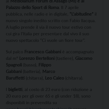
al
Mediolanum Forum di Assago (MI) e al
Palazzo dello Sport di Roma
. Il 7 aprile
pubblica, nelle radio e in digitale,
“L’abitudine”
il
nuovo singolo inedito scritto con Fabio Ilacqua.
A luglio prende il via il nuovo tour estivo con
cui gira l’Italia per presentare dal vivo il suo
nuovo spettacolo “Ci vuole un fiore tour”.
Sul palco
Francesco Gabbani
è accompagnato
dal m°
Lorenzo Bertelloni
(tastiere),
Giacomo
Spagnoli
(basso),
Filippo
Gabbani
(batteria),
Marco
Baruffetti
(chitarra),
Leo Caleo
(chitarra).
I
biglietti
, al costo di 23 euro (con riduzione a
20 euro per gli over 65 e gli under 18), sono
disponibili in prevendita su
www.boxol.it/centrosantachiara/it
oppure