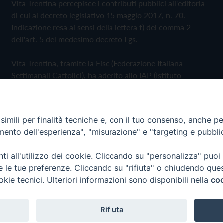
Vita Trentina percepisce i contributi pubblici all'editoria
di cui al decreto legislativo 15 maggio 2017, n. 70.
Indicazione resa ai sensi della lettera f) del comma 2
dell'art. 5 del medesimo decreto Lgs.
Vita Trentina, tramite la Fisc (Federazione Italiana
Settimanali Cattolici), ha aderito allo IAP (Istituto
dell'Autodisciplina Pubblicitaria) accettando il Codice di
Autodisciplina della Comunicazione Commerciale
imili per finalità tecniche e, con il tuo consenso, anche per 
Privacy Policy
Cookie Policy
amento dell'esperienza", "misurazione" e "targeting e pubbli
i all'utilizzo dei cookie. Cliccando su "personalizza" puoi
 Trentina Editrice
re le tue preferenze. Cliccando su "rifiuta" o chiudendo que
okie tecnici. Ulteriori informazioni sono disponibili nella
coo
Rifiuta