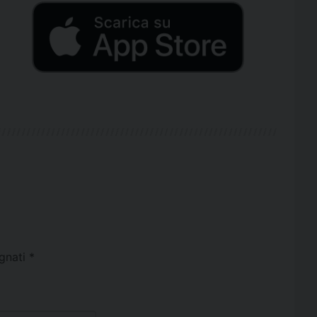
egnati
*