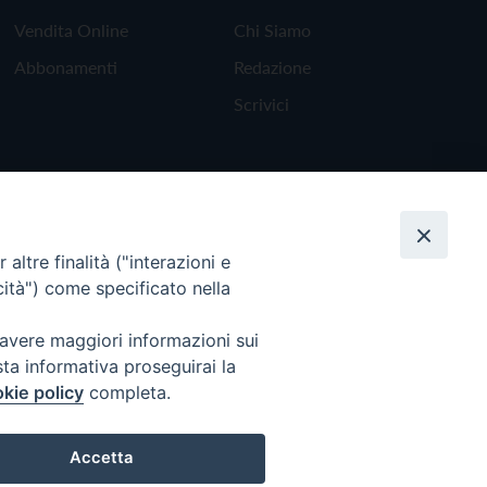
Vendita Online
Chi Siamo
Abbonamenti
Redazione
Scrivici
altre finalità ("interazioni e
cità") come specificato nella
 avere maggiori informazioni sui
sta informativa proseguirai la
kie policy
completa.
Torna all'inizio
Accetta