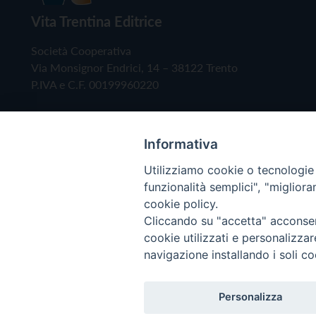
Vita Trentina Editrice
Società Cooperativa
Via Monsignor Endrici, 14 – 38122 Trento
P.IVA e C.F. 00199960220
Informativa
Utilizziamo cookie o tecnologie s
funzionalità semplici", "miglior
cookie policy.
Cliccando su "accetta" acconsent
Copyright © 2019 - Tutti i diritti riservati - Vita
cookie utilizzati e personalizza
navigazione installando i soli co
Privacy Policy
Personalizza