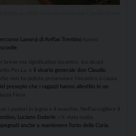
ll’Anffas accolti in curia dal vicario don Claudio Ferrari
(Percorso Lavoro) di Anffas Trentino
hanno
scovile
.
n breve ma significativo incontro tra alcuni
etto Per.La. e
il vicario generale don Claudio
i che non ha potuto presenziare l’incontro a causa
el presepio che i ragazzi hanno allestito in un
iazza Fiera.
on i pastori in legno e il muschio. Nell’accogliere il
rentino, Luciano Enderle
, c’è stata molta
mpegnati anche a mantenere l’orto della Curia
.