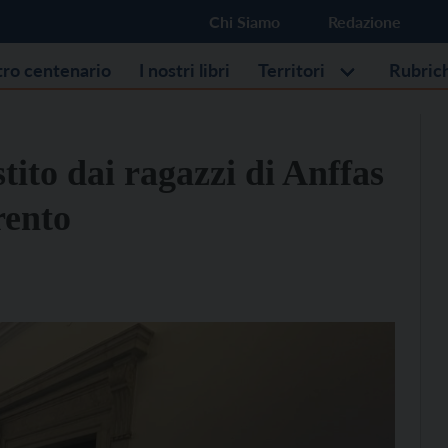
Chi Siamo
Redazione
stro centenario
I nostri libri
Territori
Rubric
stito dai ragazzi di Anffas
rento