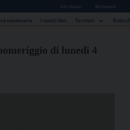
Chi Siamo
Redazione
stro centenario
I nostri libri
Territori
Rubric
pomeriggio di lunedì 4