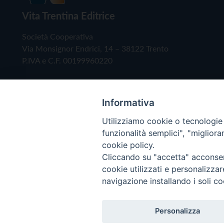
Vita Trentina Editrice
Società Cooperativa
Via Monsignor Endrici, 14 – 38122 Trento
P.IVA e C.F. 00199960220
Informativa
Utilizziamo cookie o tecnologie s
funzionalità semplici", "miglior
cookie policy.
Cliccando su "accetta" acconsent
Copyright © 2019 - Tutti i diritti riservati - Vita
cookie utilizzati e personalizza
navigazione installando i soli co
Privacy Policy
Personalizza