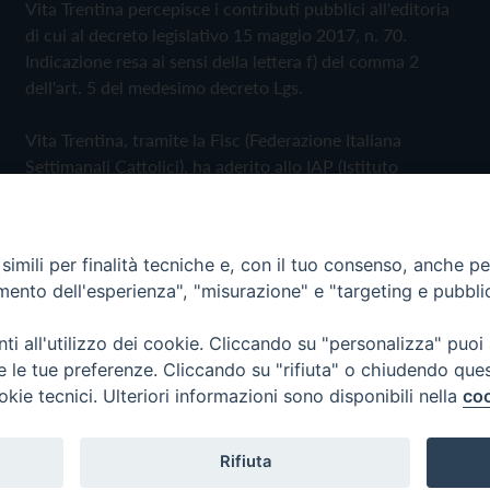
Vita Trentina percepisce i contributi pubblici all'editoria
di cui al decreto legislativo 15 maggio 2017, n. 70.
Indicazione resa ai sensi della lettera f) del comma 2
dell'art. 5 del medesimo decreto Lgs.
Vita Trentina, tramite la Fisc (Federazione Italiana
Settimanali Cattolici), ha aderito allo IAP (Istituto
dell'Autodisciplina Pubblicitaria) accettando il Codice di
Autodisciplina della Comunicazione Commerciale
imili per finalità tecniche e, con il tuo consenso, anche per 
Privacy Policy
Cookie Policy
amento dell'esperienza", "misurazione" e "targeting e pubbli
i all'utilizzo dei cookie. Cliccando su "personalizza" puoi
 Trentina Editrice
re le tue preferenze. Cliccando su "rifiuta" o chiudendo que
okie tecnici. Ulteriori informazioni sono disponibili nella
coo
Rifiuta