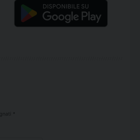
egnati
*