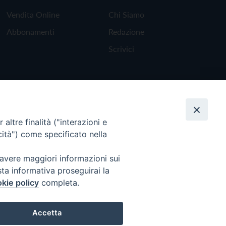
Vendita Online
Chi Siamo
Abbonamenti
Redazione
Scrivici
altre finalità ("interazioni e
cità") come specificato nella
 avere maggiori informazioni sui
sta informativa proseguirai la
kie policy
completa.
Torna all'inizio
Accetta