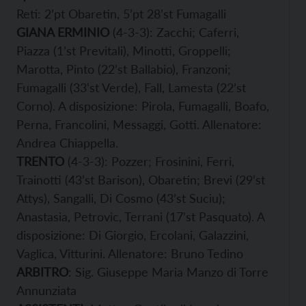
Reti: 2’pt Obaretin, 5’pt 28’st Fumagalli
GIANA ERMINIO
(4-3-3): Zacchi; Caferri,
Piazza (1’st Previtali), Minotti, Groppelli;
Marotta, Pinto (22’st Ballabio), Franzoni;
Fumagalli (33’st Verde), Fall, Lamesta (22’st
Corno). A disposizione: Pirola, Fumagalli, Boafo,
Perna, Francolini, Messaggi, Gotti. Allenatore:
Andrea Chiappella.
TRENTO
(4-3-3): Pozzer; Frosinini, Ferri,
Trainotti (43’st Barison), Obaretin; Brevi (29’st
Attys), Sangalli, Di Cosmo (43’st Suciu);
Anastasia, Petrovic, Terrani (17’st Pasquato). A
disposizione: Di Giorgio, Ercolani, Galazzini,
Vaglica, Vitturini. Allenatore: Bruno Tedino
ARBITRO
: Sig. Giuseppe Maria Manzo di Torre
Annunziata