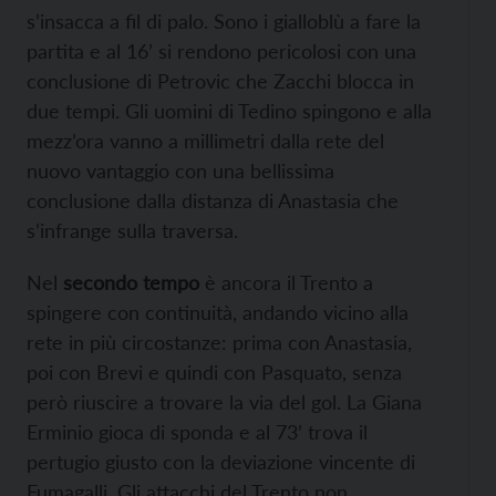
s’insacca a fil di palo. Sono i gialloblù a fare la
partita e al 16’ si rendono pericolosi con una
conclusione di Petrovic che Zacchi blocca in
due tempi. Gli uomini di Tedino spingono e alla
mezz’ora vanno a millimetri dalla rete del
nuovo vantaggio con una bellissima
conclusione dalla distanza di Anastasia che
s’infrange sulla traversa.
Nel
secondo tempo
è ancora il Trento a
spingere con continuità, andando vicino alla
rete in più circostanze: prima con Anastasia,
poi con Brevi e quindi con Pasquato, senza
però riuscire a trovare la via del gol. La Giana
Erminio gioca di sponda e al 73’ trova il
pertugio giusto con la deviazione vincente di
Fumagalli. Gli attacchi del Trento non