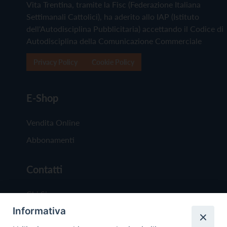
Vita Trentina, tramite la Fisc (Federazione Italiana
Settimanali Cattolici), ha aderito allo IAP (Istituto
dell'Autodisciplina Pubblicitaria) accettando il Codice di
Autodisciplina della Comunicazione Commerciale
Privacy Policy
Cookie Policy
E-Shop
Vendita Online
Abbonamenti
Contatti
Chi Siamo
Informativa
Redazione